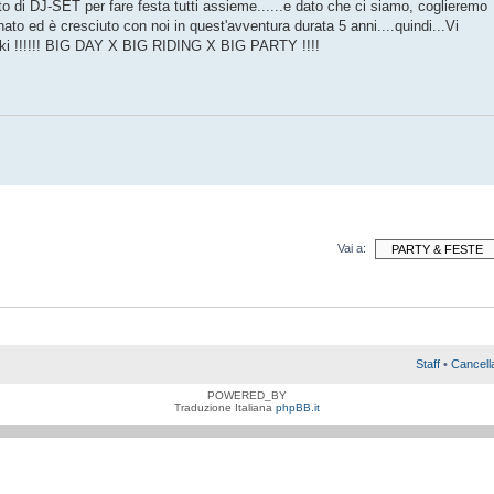
to di DJ-SET per fare festa tutti assieme......e dato che ci siamo, coglieremo
ato ed è cresciuto con noi in quest'avventura durata 5 anni....quindi...Vi
-Ski !!!!!! BIG DAY X BIG RIDING X BIG PARTY !!!!
Vai a:
Staff
•
Cancell
POWERED_BY
Traduzione Italiana
phpBB.it