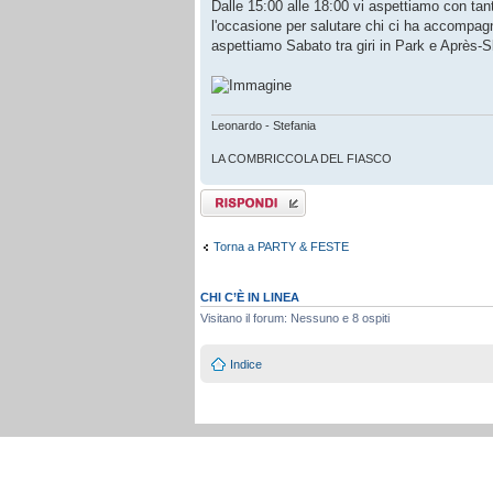
Dalle 15:00 alle 18:00 vi aspettiamo con tan
l'occasione per salutare chi ci ha accompagn
aspettiamo Sabato tra giri in Park e Après
Leonardo - Stefania
LA COMBRICCOLA DEL FIASCO
Rispondi al
messaggio
Torna a PARTY & FESTE
CHI C’È IN LINEA
Visitano il forum: Nessuno e 8 ospiti
Indice