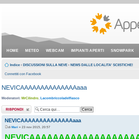
HOME
METEO
WEBCAM
IMPIANTI APERTI
SNOWPARK
Indice
‹
DISCUSSIONI SULLA NEVE
‹
NEWS DALLE LOCALITA' SCIISTICHE!
Connettiti con Facebook
NEVICAAAAAAAAAAAAAAaaa
Moderatori:
MrCilindro
,
Lacombriccoladelfiasco
Rispondi al
messaggio
NEVICAAAAAAAAAAAAAAaaa
di
Mari
» 23 nov 2015, 20:57
NEVICAAAAAAAAAAAAAAAAAA