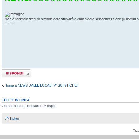
l'oca è l'animale ritenuto simbolo della stupidità a causa delle sciocchezze che gli uomini 
--------
Rispondi al
messaggio
Torna a NEWS DALLE LOCALITA' SCIISTICHE!
CHI C’È IN LINEA
Visitano il forum: Nessuno e 6 ospiti
Indice
Tra