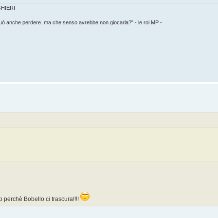
IGHIERI
può anche perdere. ma che senso avrebbe non giocarla?" - le roi MP -
rio perchè Bobello ci trascura!!!!