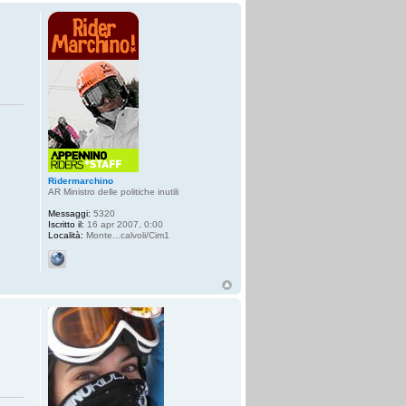
Ridermarchino
AR Ministro delle politiche inutili
Messaggi:
5320
Iscritto il:
16 apr 2007, 0:00
Località:
Monte...calvoli/Cim1