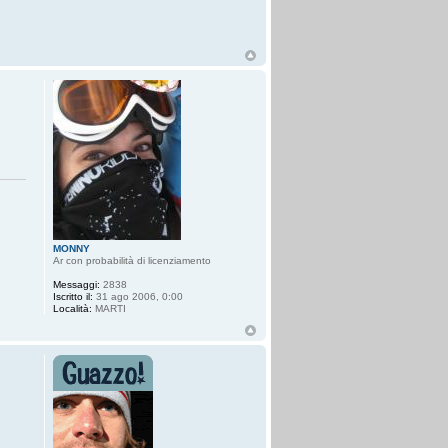
MONNY
Ar con probabilità di licenziamento
Messaggi:
2838
Iscritto il:
31 ago 2006, 0:00
Località:
MARTI