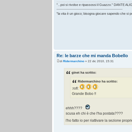
"...poi si rivolse e ripassossi il Guazzo." DANTE AL
--------------------------------------------------------
"la vita è un gioco; bisogna giocare sapendo che si 
Re: le barze che mi manda Bobello
di
Ridermarchino
» 22 dic 2010, 15:31
ginet ha scritto:
Ridermarchino ha scritto:
:rofl:
Grande Bobo !!
ehhh????
scusa eh chi è che l'ha postata????
l'ho fatto io per riattivare la sezione prop