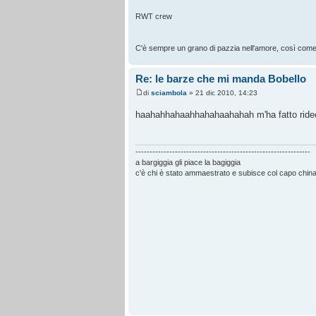
RWT crew
C'è sempre un grano di pazzia nell'amore, così come c
Re: le barze che mi manda Bobello
di
sciambola
» 21 dic 2010, 14:23
haahahhahaahhahahaahahah m'ha fatto ri
--------------------------------------------------------------
a bargiggia gli piace la bagiggia
c'è chi è stato ammaestrato e subisce col capo chinato.