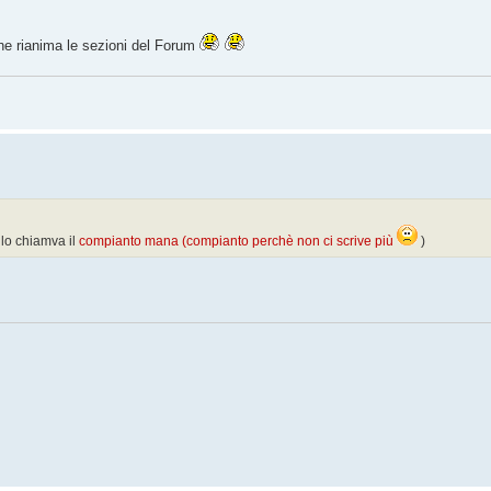
che rianima le sezioni del Forum
o chiamva il
compianto mana (compianto perchè non ci scrive più
)