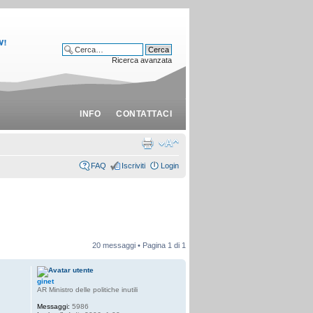
Ricerca avanzata
INFO
CONTATTACI
FAQ
Iscriviti
Login
20 messaggi • Pagina
1
di
1
ginet
AR Ministro delle politiche inutili
Messaggi:
5986