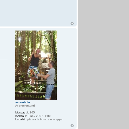
sciambola
Ar elementare!
Messaggi:
865
Iscritto il:
8 nov 2007, 1:00
Località:
piazza la bomba e scappa