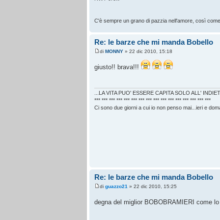
C'è sempre un grano di pazzia nell'amore, così come c
Re: le barze che mi manda Bobello
di
MONNY
» 22 dic 2010, 15:18
giusto!! brava!!!
...LA VITA PUO' ESSERE CAPITA SOLO ALL' INDIET
*** *** *** *** *** *** *** *** *** *** *** *** *** *** *** ***
Ci sono due giorni a cui io non penso mai...ieri e doma
Re: le barze che mi manda Bobello
di
guazzo21
» 22 dic 2010, 15:25
degna del miglior BOBOBRAMIERI come lo c