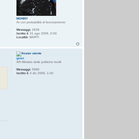
MONNY
Ar con probabilità di licenziamento
Messaggi:
2838
Iscritto il:
31 ago 2006, 0:00
Località:
MARTI
ginet
AR Ministro delle politiche inutili
Messaggi:
5986
Iscritto il:
4 dic 2006, 1:00