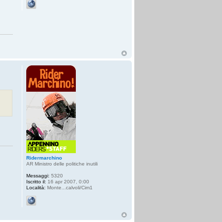
Ridermarchino
AR Ministro delle politiche inutili
Messaggi:
5320
Iscritto il:
16 apr 2007, 0:00
Località:
Monte...calvoli/Cim1