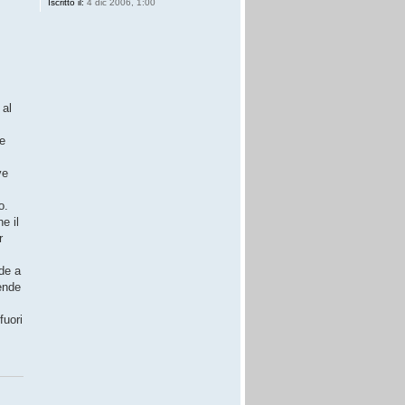
Iscritto il:
4 dic 2006, 1:00
 al
de
ve
o.
e il
r
ede a
tende
fuori