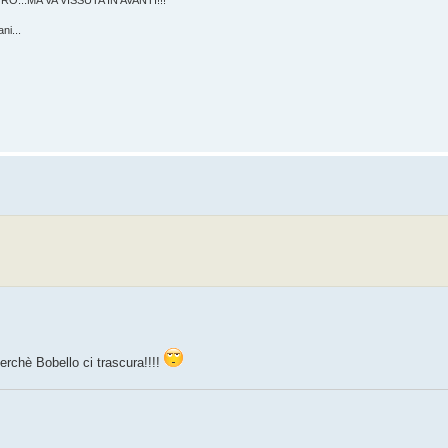
RO...MA VA VISSUTA IN AVANTI!!!
ni...
 perchè Bobello ci trascura!!!!