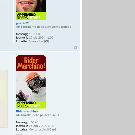
guazzo21
AR Presidente degli Stati Uniti d'Europa
Messaggi:
10805
Iscritto il:
15 dic 2004, 1:00
Località:
i'pinocchio (PI)
Ridermarchino
AR Ministro delle politiche inutili
Messaggi:
5320
Iscritto il:
16 apr 2007, 0:00
Località:
Monte...calvoli/Cim1