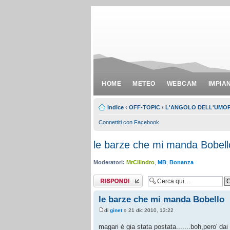
HOME
METEO
WEBCAM
IMPIA
Indice
‹
OFF-TOPIC
‹
L'ANGOLO DELL'UMOR
Connettiti con Facebook
le barze che mi manda Bobell
Moderatori:
MrCilindro
,
MB
,
Bonanza
Rispondi al
messaggio
le barze che mi manda Bobello
di
ginet
» 21 dic 2010, 13:22
magari è gia stata postata.......boh,pero' dai