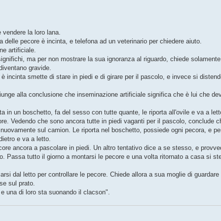
 vendere la loro lana.
elle pecore è incinta, e telefona ad un veterinario per chiedere aiuto.
e artificiale.
 significhi, ma per non mostrare la sua ignoranza al riguardo, chiede solamente
diventano gravide.
è incinta smette di stare in piedi e di girare per il pascolo, e invece si disten
iunge alla conclusione che inseminazione artificiale significa che è lui che de
 in un boschetto, fa del sesso con tutte quante, le riporta all'ovile e va a lett
re. Vedendo che sono ancora tutte in piedi vaganti per il pascolo, conclude ch
a nuovamente sul camion. Le riporta nel boschetto, possiede ogni pecora, e pe
ietro e va a letto.
core ancora a pascolare in piedi. Un altro tentativo dice a se stesso, e provv
. Passa tutto il giorno a montarsi le pecore e una volta ritornato a casa si s
i dal letto per controllare le pecore. Chiede allora a sua moglie di guardare 
se sul prato.
 e una di loro sta suonando il clacson".