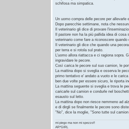
schifosa ma simpatica.
Un uomo compra delle pecore per allevarle e
Dopo parecchie settimane, nota che nessuna d
Il veterinario gli dice di provare l'inseminazion
Il pastore non ha la più pallida idea di cosa
veterinario come fare a riconoscere quando 
Il veterinario gli dice che quando una pecora 
per terra e si rotola sul prato.
L'uomo allora riattacca e ci ragiona sopra. G
ingravidare le pecore.
Così carica le pecore sul suo camion, le porta
La mattina dopo si sveglia e osserva le peco
primo tentativo e' andato a vuoto e le caric
ben due volte per essere sicuro, le riporta ind
La mattina seguente si sveglia e trova le pe
caricarle sul camion e condurle nel boschetto
esausto sul letto.
La mattina dopo non riesce nemmeno ad alzars
e di dirgli se finalmente le pecore sono diste
"No", dice la moglie, "Sono tutte sul camion
mi piego ma non mi spezzo!!
AR*GIRL