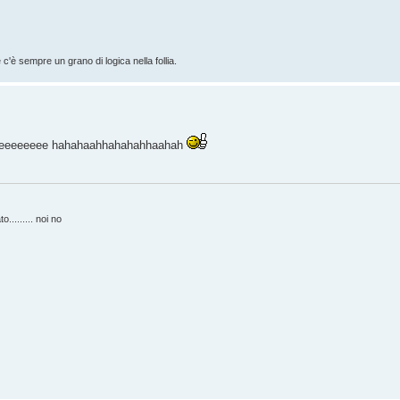
'è sempre un grano di logica nella follia.
deeeeeeeee hahahaahhahahahhaahah
........ noi no