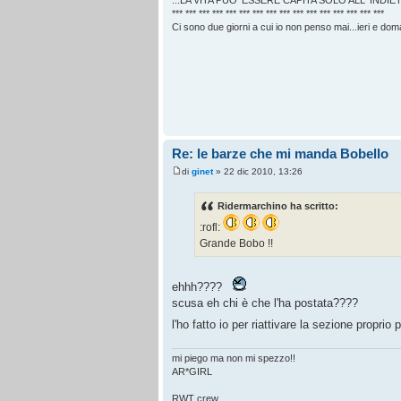
...LA VITA PUO' ESSERE CAPITA SOLO ALL' INDIET
*** *** *** *** *** *** *** *** *** *** *** *** *** *** *** ***
Ci sono due giorni a cui io non penso mai...ieri e doma
Re: le barze che mi manda Bobello
di
ginet
» 22 dic 2010, 13:26
Ridermarchino ha scritto:
:rofl:
Grande Bobo !!
ehhh????
scusa eh chi è che l'ha postata????
l'ho fatto io per riattivare la sezione proprio
mi piego ma non mi spezzo!!
AR*GIRL
RWT crew