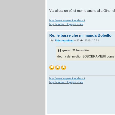
Via allora un pò di merito anche alla Ginet 
http://www.appenninoriders.it
http://clanwc.blogspot.com/
Re: le barze che mi manda Bobello
di
Ridermarchino
» 22 dic 2010, 15:31
guazzo21 ha scritto:
degna del miglior BOBOBRAMIERI come l
http://www.appenninoriders.it
http://clanwc.blogspot.com/