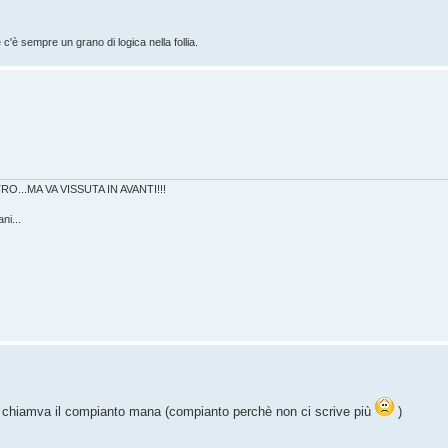
'è sempre un grano di logica nella follia.
RO...MA VA VISSUTA IN AVANTI!!!
ni...
hiamva il compianto mana (compianto perchè non ci scrive più
)