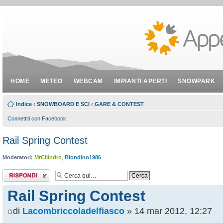
HOME
METEO
WEBCAM
IMPIANTI APERTI
SNOWPARK
Indice
‹
SNOWBOARD E SCI
‹
GARE & CONTEST
Connettiti con Facebook
Rail Spring Contest
Moderatori:
MrCilindro
,
Blondino1986
Rispondi al
messaggio
Rail Spring Contest
di
Lacombriccoladelfiasco
» 14 mar 2012, 12:27