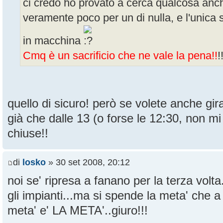
ci credo ho provato a cerca qualcosa anc
veramente poco per un di nulla, e l'unica 
in macchina
Cmq è un sacrificio che ne vale la pena!!
!
quello di sicuro! però se volete anche gir
già che dalle 13 (o forse le 12:30, non mi
chiuse!!
di
losko
» 30 set 2008, 20:12
noi se' ripresa a fanano per la terza volt
gli impianti...ma si spende la meta' che a
meta' e' LA META'..giuro!!!