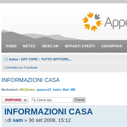
HOME
METEO
WEBCAM
IMPIANTI APERTI
SNOWPARK
Indice
‹
OFF-TOPIC
‹
TUTTO OFFTOPIC...
Connettiti con Facebook
INFORMAZIONI CASA
Moderatori:
MrCilindro
,
guazzo21
,
bobo
,
Mari
,
MB
Rispondi al
messaggio
INFORMAZIONI CASA
di
sam
» 30 set 2008, 15:12