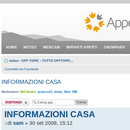
HOME
METEO
WEBCAM
IMPIANTI APERTI
SNOWPARK
Indice
‹
OFF-TOPIC
‹
TUTTO OFFTOPIC...
Connettiti con Facebook
INFORMAZIONI CASA
Moderatori:
MrCilindro
,
guazzo21
,
bobo
,
Mari
,
MB
Rispondi al
messaggio
INFORMAZIONI CASA
di
sam
» 30 set 2008, 15:12