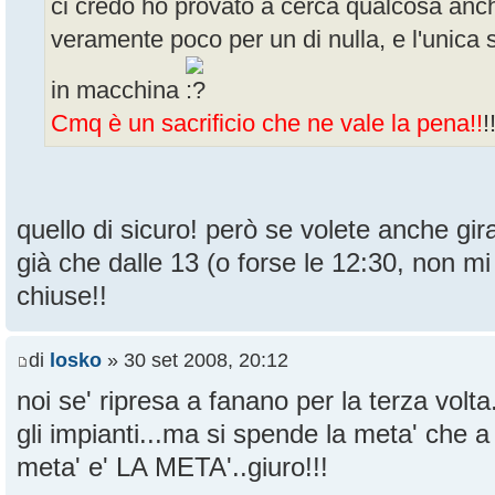
ci credo ho provato a cerca qualcosa anc
veramente poco per un di nulla, e l'unica 
in macchina
Cmq è un sacrificio che ne vale la pena!!
!
quello di sicuro! però se volete anche gir
già che dalle 13 (o forse le 12:30, non mi
chiuse!!
di
losko
» 30 set 2008, 20:12
noi se' ripresa a fanano per la terza volt
gli impianti...ma si spende la meta' che a
meta' e' LA META'..giuro!!!