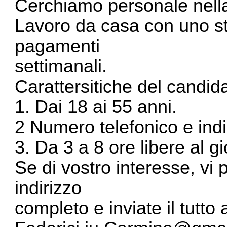
Cerchiamo personale nella
Lavoro da casa con uno st
pagamenti
settimanali.
Carattersitiche del candid
1. Dai 18 ai 55 anni.
2 Numero telefonico e indir
3. Da 3 a 8 ore libere al g
Se di vostro interesse, vi
indirizzo
completo e inviate il tutto a