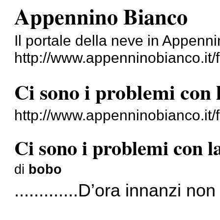
Appennino Bianco
Il portale della neve in Appenn
http://www.appenninobianco.it/
Ci sono i problemi con 
http://www.appenninobianco.it
Ci sono i problemi con l
di
bobo
.............D’ora innanzi no