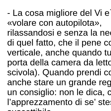
- La cosa migliore del Vi e`
«volare con autopilota»,
rilassandosi e senza la nec
di quel fatto, che il pene 
verticale, anche quando tu s
porta della camera da letto
scivola). Quando prendi c
anche stare un grande reg
un consiglio: non le dica, c
l’apprezzamento di se’ st