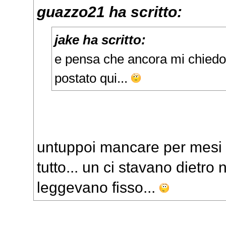
guazzo21 ha scritto:
jake ha scritto:
e pensa che ancora mi chiedo
postato qui...
untuppoi mancare per mesi 
tutto... un ci stavano dietr
leggevano fisso...