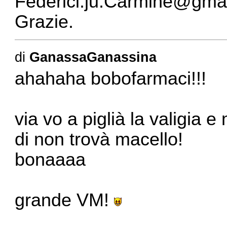
Federici.ju.Carmine@gma
Grazie.
di
GanassaGanassina
ahahaha bobofarmaci!!!
via vo a piglià la valigia 
di non trovà macello!
bonaaaa
grande VM!