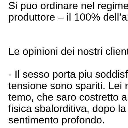
Si puo ordinare nel regime 
produttore – il 100% dell’a
Le opinioni dei nostri client
- Il sesso porta piu soddis
tensione sono spariti. Lei n
temo, che saro costretto 
fisica sbalorditiva, dopo l
sentimento profondo.