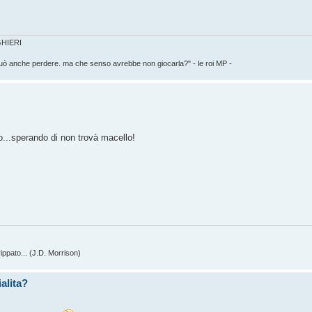
IGHIERI
può anche perdere. ma che senso avrebbe non giocarla?" - le roi MP -
io...sperando di non trovà macello!
ippato... (J.D. Morrison)
alita?