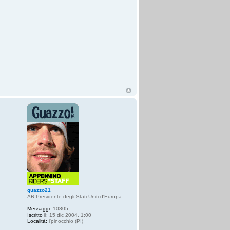
guazzo21
AR Presidente degli Stati Uniti d'Europa
Messaggi:
10805
Iscritto il:
15 dic 2004, 1:00
Località:
i'pinocchio (PI)