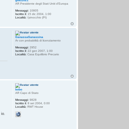
guazzo21
AR Presidente degli Stati Uniti d'Europa
Messaggi:
10805
Iscritto il:
15 dic 2004, 1:00
Località:
i'pinocchio (PI)
GanassaGanassina
Ar con probabilità di licenziamento
Messaggi:
2952
Iscritto il:
22 gen 2007, 1:00
Località:
Casa Equilibrio Precario
bobo
AR Capo di Stato
Messaggi:
9828
Iscritto il:
8 set 2004, 0:00
Località:
RWT House
 io.