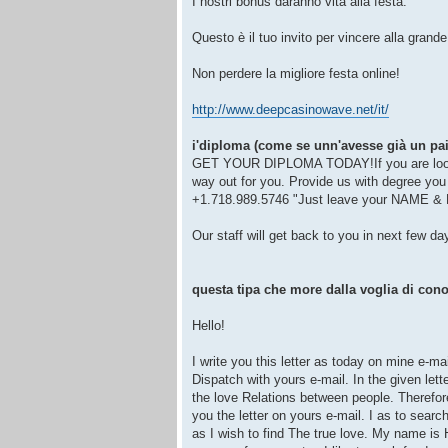
I nostri bonus daranno vita alla festa.
Questo è il tuo invito per vincere alla grande
Non perdere la migliore festa online!
http://www.deepcasinowave.net/it/
i'diploma (come se unn'avesse già un paio
GET YOUR DIPLOMA TODAY!If you are looking 
way out for you. Provide us with degree you
+1.718.989.5746 "Just leave your NAME & 
Our staff will get back to you in next few da
questa tipa che more dalla voglia di con
Hello!
I write you this letter as today on mine e-ma
Dispatch with yours e-mail. In the given lett
the love Relations between people. Therefor
you the letter on yours e-mail. I as to search
as I wish to find The true love. My name is H