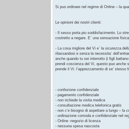
Si puo ordinare nel regime di Online – la qual
Le opinioni dei nostri clienti:
- Il sesso porta piu soddisfacimento. Lo stre
costretto a negare. E` una sensazione fisica
- La cosa migliore del Vi e` la sicurezza dell
rilassandosi e senza la necessita` dell’entrar
anche quando tu sei interrotto (i figli battan
prendi coscienza del Vi, questo puo anche st
prende il Vi: l’apprezzamento di se’ stesso 
- confezione confidenziale
- pagamento confidenziale
- non richiede la visita medica
- consultazione medica telefonica gratis
- non c’e bisogno di aspettare a lungo – la c
- ordinazione comoda e confidenziale nel reg
- Online -negozio di licenza
- nessuna spesa nascosta