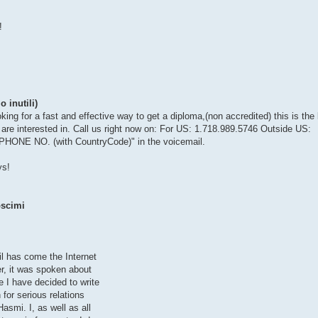
!
 inutili)
for a fast and effective way to get a diploma,(non accredited) this is the 
 are interested in. Call us right now on: For US: 1.718.989.5746 Outside US:
PHONE NO. (with CountryCode)" in the voicemail.
ys!
oscimi
il has come the Internet
er, it was spoken about
e I have decided to write
 for serious relations
asmi. I, as well as all