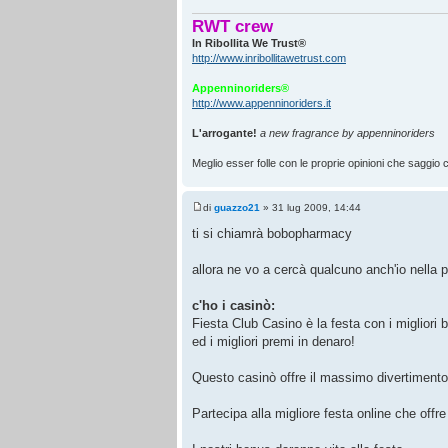
RWT crew
In Ribollita We Trust®
http://www.inribollitawetrust.com
Appenninoriders®
http://www.appenninoriders.it
L'arrogante!
a new fragrance by appenninoriders
Meglio esser folle con le proprie opinioni che saggio co
di
guazzo21
» 31 lug 2009, 14:44
ti si chiamrà bobopharmacy
allora ne vo a cercà qualcuno anch'io nella p
c'ho i casinò:
Fiesta Club Casino è la festa con i migliori 
ed i migliori premi in denaro!
Questo casinò offre il massimo divertimento 
Partecipa alla migliore festa online che offre