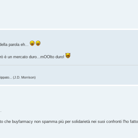
ella parola eh...
erò è un mercato duro...mOOlto duro!
ippato... (J.D. Morrison)
.
to che buyfarmacy non spamma più per solidarietà nei suoi confronti l'ho fatto