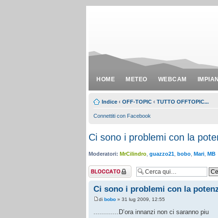
HOME
METEO
WEBCAM
IMPIA
Indice
‹
OFF-TOPIC
‹
TUTTO OFFTOPIC...
Connettiti con Facebook
Ci sono i problemi con la pote
Moderatori:
MrCilindro
,
guazzo21
,
bobo
,
Mari
,
MB
Argomento
bloccato
Ci sono i problemi con la potenz
di
bobo
» 31 lug 2009, 12:55
.............D’ora innanzi non ci saranno piu