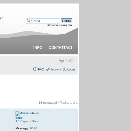
Ricerca avanzata
INFO
CONTATTACI
FAQ
Iscriviti
Login
13 messaggi • Pagina
1
di
1
bobo
AR Capo di Stato
Messaggi:
9828