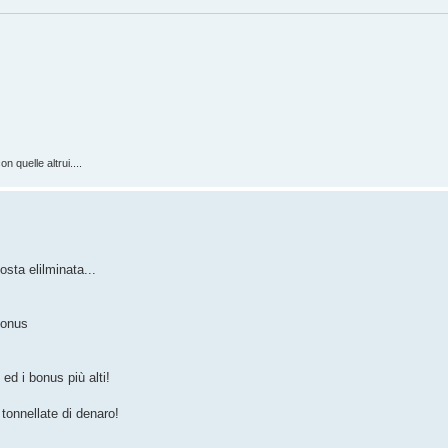
n quelle altrui....
osta elilminata...
bonus
ed i bonus più alti!
 tonnellate di denaro!