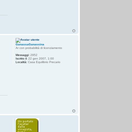
GanassaGanassina
Ar con probabilità di licenziamento
Messaggi:
2952
Iscritto il:
22 gen 2007, 1:00
Località:
Casa Equilibrio Precario