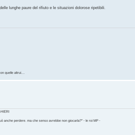
elle lunghe paure del rifiuto e le situazioni dolorose ripetibili.
n quelle altrui....
IGHIERI
può anche perdere. ma che senso avrebbe non giocarla?" - le roi MP -