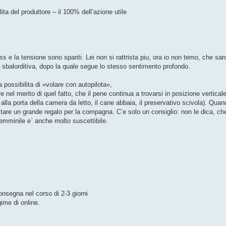
ita del produttore – il 100% dell’azione utile
ss e la tensione sono spariti. Lei non si rattrista piu, ora io non temo, che sar
 sbalorditiva, dopo la quale segue lo stesso sentimento profondo.
a possibilita di «volare con autopilota»,
e nel merito di quel fatto, che il pene continua a trovarsi in posizione verticale
o alla porta della camera da letto, il cane abbaia, il preservativo scivola). Quan
are un grande regalo per la compagna. C’e solo un consiglio: non le dica, che
femminile e` anche molto suscettibile.
onsegna nel corso di 2-3 giorni
ime di online.