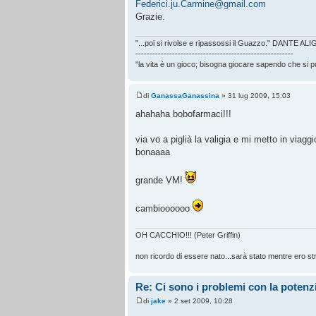
Federici.ju.Carmine@gmail.com
Grazie.
"...poi si rivolse e ripassossi il Guazzo." DANTE AL
--------------------------------------------------------
"la vita è un gioco; bisogna giocare sapendo che si 
di
GanassaGanassina
» 31 lug 2009, 15:03
ahahaha bobofarmaci!!!
via vo a piglià la valigia e mi metto in viagg
bonaaaa
grande VM!
cambioooooo
OH CACCHIO!!! (Peter Griffin)
non ricordo di essere nato...sarà stato mentre ero str
Re: Ci sono i problemi con la potenzi
di
jake
» 2 set 2009, 10:28