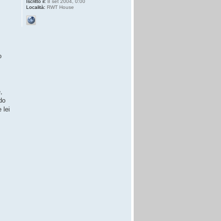
Iscritto il:
8 set 2004, 0:00
Località:
RWT House
o
,
do
 lei