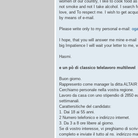
women of our country, I like to cook food as 
not smoke and not I take alcohol. I search f
love, and To respect me. I wish to get acqu
by means of e-mail.
Please write only to my personal e-mail:
og
I hope, that you will answer me mine e-mail 
big Impatience I will wait your letter to me, 
Hasmi.
e un pò di classico telelavoro multilevel
Buon giorno.
Rappresento come manager la ditta ALTAIR S
Cerchiamo personale nella vostra regione.
Lavoro da casa con uno stipendio di 2850 
settimanali.
Carattersitiche del candidato:
1. Dai 18 ai 55 anni.
2 Numero telefonico e indirizzo internet.
3. Da 3 a 8 ore libere al giorno.
Se di vostro interesse, vi preghiamo di scriv
completo e inviate il tutto al ns. indirizzo mai