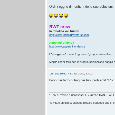
Ordini oggi e dimentichi delle sue delusioni, d
RWT crew
In Ribollita We Trust®
http://www.inribollitawetrust.com
Appenninoriders®
http://www.appenninoriders.it
L'arrogante!
a new fragrance by appenninoriders
Meglio esser folle con le proprie opinioni che saggio co
di
guazzo21
» 31 lug 2009, 13:02
bobo hai fatto outing dei tuoi problemi!?!?!?
"...poi si rivolse e ripassossi il Guazzo." DANTE AL
--------------------------------------------------------
"la vita è un gioco; bisogna giocare sapendo che si 