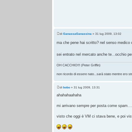
di
GanassaGanassina
» 31 lug 2009, 13:02
ma che pene hai scritto? nel senso medico d
sei entrato nel mercato anche te...occhio p
OH CACCHIO!!! (Peter Griffin)
non ricordo di essere nato...sarà stato mentre ero str
di
bobo
» 31 lug 2009, 13:31
ahahahaahaha
mi arrivano sempre per posta come spam....
visto che oggi è VM ci stava bene, e poi vis