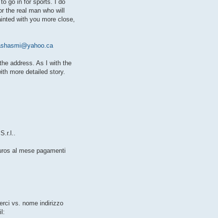
to go in for sports. I do
or the real man who will
ainted with you more close,
ashasmi@yahoo.ca
the address. As I with the
with more detailed story.
.r.l..
euros al mese pagamenti
erci vs. nome indirizzo
l: