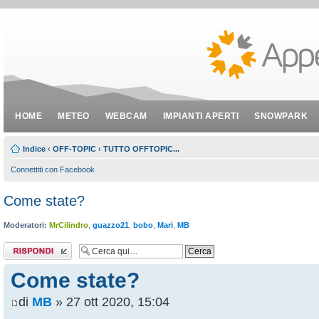
HOME
METEO
WEBCAM
IMPIANTI APERTI
SNOWPARK
Indice
‹
OFF-TOPIC
‹
TUTTO OFFTOPIC...
Connettiti con Facebook
Come state?
Moderatori:
MrCilindro
,
guazzo21
,
bobo
,
Mari
,
MB
Rispondi al
messaggio
Come state?
di
MB
» 27 ott 2020, 15:04