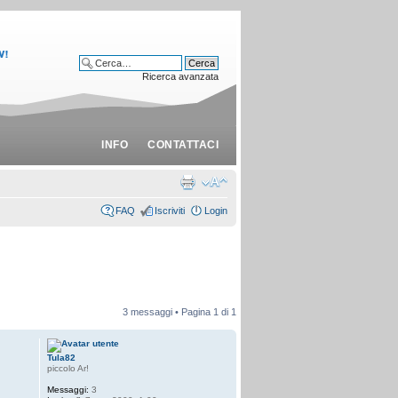
Ricerca avanzata
INFO
CONTATTACI
FAQ
Iscriviti
Login
3 messaggi • Pagina
1
di
1
Tula82
piccolo Ar!
Messaggi:
3