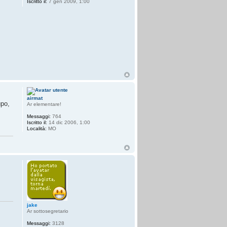
Iscritto il:
7 gen 2009, 1:00
airmat
upo,
Ar elementare!
Messaggi:
764
Iscritto il:
14 dic 2006, 1:00
Località:
MO
jake
Ar sottosegretario
Messaggi:
3128