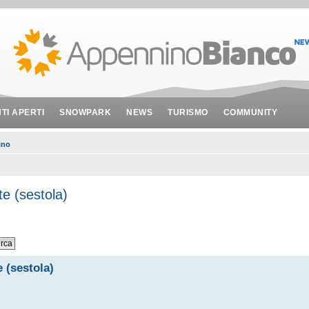
NTI APERTI
SNOWPARK
NEWS
TURISMO
COMMUNITY
ino
te (sestola)
e (sestola)