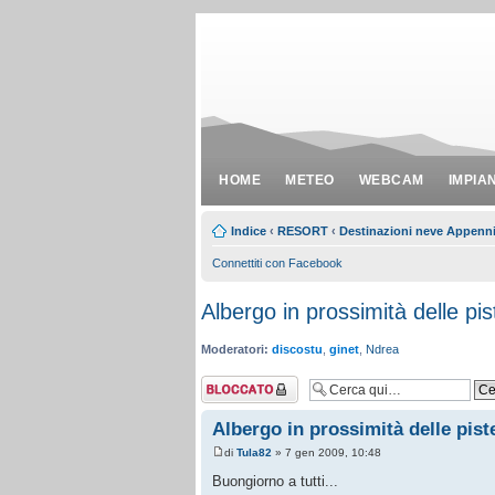
HOME
METEO
WEBCAM
IMPIA
Indice
‹
RESORT
‹
Destinazioni neve Appenn
Connettiti con Facebook
Albergo in prossimità delle pis
Moderatori:
discostu
,
ginet
,
Ndrea
Argomento
bloccato
Albergo in prossimità delle pist
di
Tula82
» 7 gen 2009, 10:48
Buongiorno a tutti...