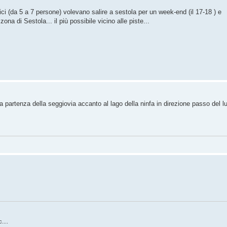
ci (da 5 a 7 persone) volevano salire a sestola per un week-end (il 17-18 ) e
na di Sestola... il più possibile vicino alle piste...
lla partenza della seggiovia accanto al lago della ninfa in direzione passo del l
....