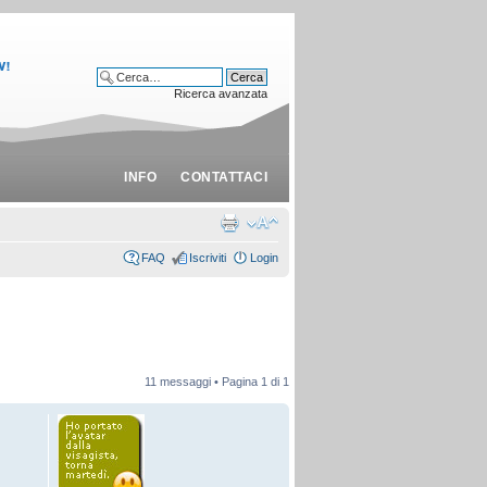
Ricerca avanzata
INFO
CONTATTACI
FAQ
Iscriviti
Login
11 messaggi • Pagina
1
di
1