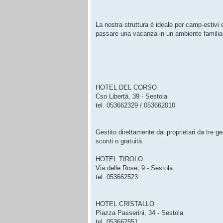
La nostra struttura è ideale per camp-estivi e
passare una vacanza in un ambiente familiare
HOTEL DEL CORSO
Cso Libertà, 39 - Sestola
tel. 053662329 / 053662010
Gestito direttamente dai proprietari da tre g
sconti o gratuità.
HOTEL TIROLO
Via delle Rose, 9 - Sestola
tel. 053662523
HOTEL CRISTALLO
Piazza Passerini, 34 - Sestola
tel. 053662551