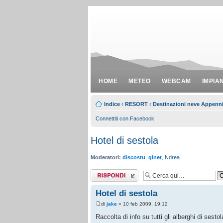
HOME
METEO
WEBCAM
IMPIA
Indice
‹
RESORT
‹
Destinazioni neve Appenn
Connettiti con Facebook
Hotel di sestola
Moderatori:
discostu
,
ginet
,
Ndrea
Rispondi al
messaggio
Hotel di sestola
di
jake
» 10 feb 2009, 19:12
Raccolta di info su tutti gli alberghi di sestol