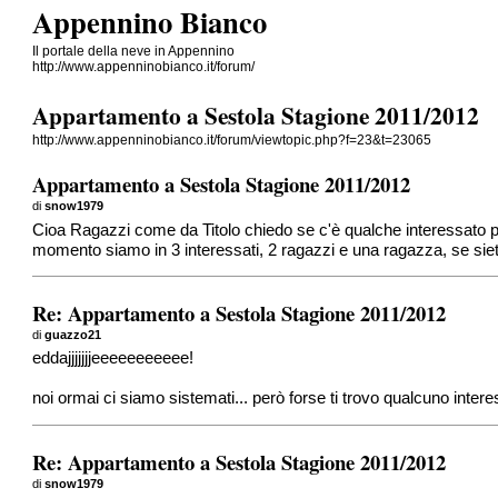
Appennino Bianco
Il portale della neve in Appennino
http://www.appenninobianco.it/forum/
Appartamento a Sestola Stagione 2011/2012
http://www.appenninobianco.it/forum/viewtopic.php?f=23&t=23065
Appartamento a Sestola Stagione 2011/2012
di
snow1979
Cioa Ragazzi come da Titolo chiedo se c'è qualche interessato pe
momento siamo in 3 interessati, 2 ragazzi e una ragazza, se siet
Re: Appartamento a Sestola Stagione 2011/2012
di
guazzo21
eddajjjjjjjeeeeeeeeeee!
noi ormai ci siamo sistemati... però forse ti trovo qualcuno intere
Re: Appartamento a Sestola Stagione 2011/2012
di
snow1979