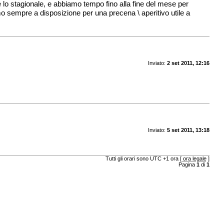
lo stagionale, e abbiamo tempo fino alla fine del mese per
o sempre a disposizione per una precena \ aperitivo utile a
Inviato:
2 set 2011, 12:16
Inviato:
5 set 2011, 13:18
Tutti gli orari sono UTC +1 ora [
ora legale
]
Pagina
1
di
1