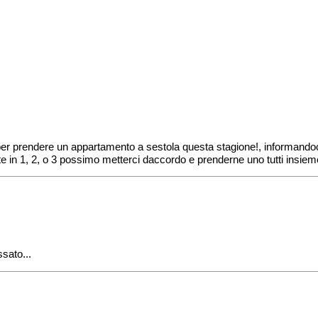
r prendere un appartamento a sestola questa stagione!, informandoci q
e in 1, 2, o 3 possimo metterci daccordo e prenderne uno tutti insiem
ssato...