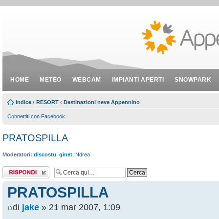
HOME
METEO
WEBCAM
IMPIANTI APERTI
SNOWPARK
Indice
‹
RESORT
‹
Destinazioni neve Appennino
Connettiti con Facebook
PRATOSPILLA
Moderatori:
discostu
,
ginet
,
Ndrea
Rispondi al
messaggio
PRATOSPILLA
di
jake
» 21 mar 2007, 1:09