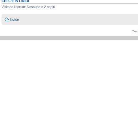
CHI C’È IN LINEA
Visitano il forum: Nessuno e 2 ospiti
Indice
Tra