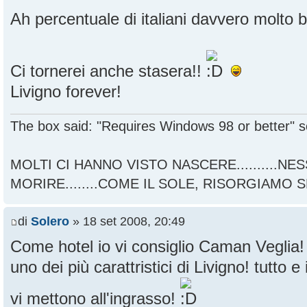
Ah percentuale di italiani davvero molto
Ci tornerei anche stasera!!
Livigno forever!
The box said: "Requires Windows 98 or better" s
MOLTI CI HANNO VISTO NASCERE..........NE
MORIRE........COME IL SOLE, RISORGIAMO 
di
Solero
» 18 set 2008, 20:49
Come hotel io vi consiglio Caman Veglia
uno dei più carattristici di Livigno! tutto e
vi mettono all'ingrasso!