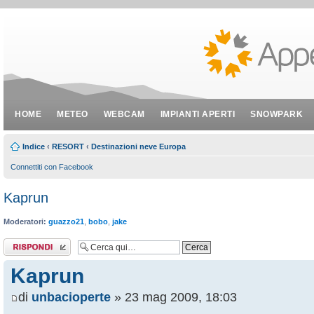
HOME
METEO
WEBCAM
IMPIANTI APERTI
SNOWPARK
Indice
‹
RESORT
‹
Destinazioni neve Europa
Connettiti con Facebook
Kaprun
Moderatori:
guazzo21
,
bobo
,
jake
Rispondi al
messaggio
Kaprun
di
unbacioperte
» 23 mag 2009, 18:03