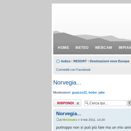
HOME
METEO
WEBCAM
IMPIA
Indice
‹
RESORT
‹
Destinazioni neve Europa
Connettiti con Facebook
Norvegia...
Moderatori:
guazzo21
,
bobo
,
jake
Rispondi al
messaggio
Norvegia...
di
MrCilindro
» 9 feb 2011, 14:20
purtroppo non si può più fare ma un mio amic