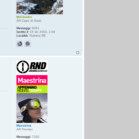
MrCilindro
AR Capo di Stato
Messaggi:
9351
Iscritto il:
15 dic 2003, 1:00
Località:
Rubiera RE
Maestrina
AR Premier
Messaggi:
7182