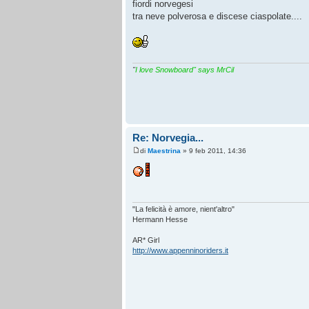
fiordi norvegesi
tra neve polverosa e discese ciaspolate....
"
I love Snowboard" says MrCil
Re: Norvegia...
di
Maestrina
» 9 feb 2011, 14:36
"La felicità è amore, nient'altro"
Hermann Hesse
AR* Girl
http://www.appenninoriders.it