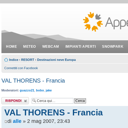
HOME
METEO
WEBCAM
IMPIANTI APERTI
SNOWPARK
Indice
‹
RESORT
‹
Destinazioni neve Europa
Connettiti con Facebook
VAL THORENS - Francia
Moderatori:
guazzo21
,
bobo
,
jake
Rispondi al
messaggio
VAL THORENS - Francia
di
alle
» 2 mag 2007, 23:43