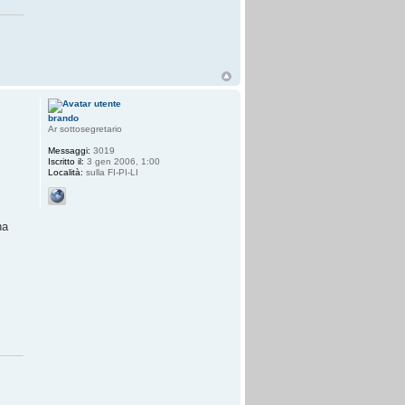
brando
Ar sottosegretario
Messaggi:
3019
Iscritto il:
3 gen 2006, 1:00
Località:
sulla FI-PI-LI
na