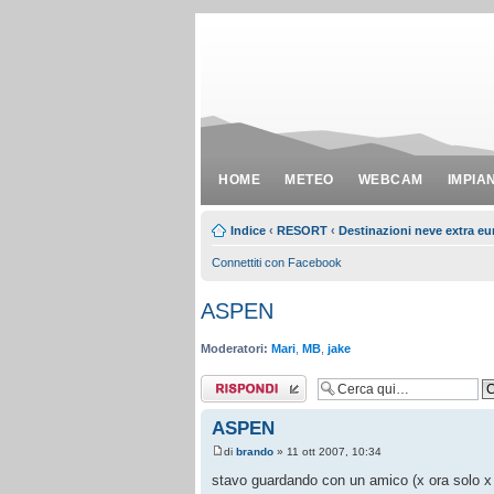
HOME
METEO
WEBCAM
IMPIA
Indice
‹
RESORT
‹
Destinazioni neve extra e
Connettiti con Facebook
ASPEN
Moderatori:
Mari
,
MB
,
jake
Rispondi al
messaggio
ASPEN
di
brando
» 11 ott 2007, 10:34
stavo guardando con un amico (x ora solo x 