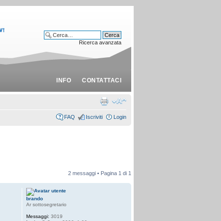
Ricerca avanzata
INFO
CONTATTACI
FAQ
Iscriviti
Login
2 messaggi • Pagina
1
di
1
brando
Ar sottosegretario
Messaggi:
3019