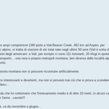
nte ampi comprensori (340 piste a Vail-Beaver Creek, 462 km ad Aspen, per
pino; si tratta di stazioni di ski total nate negli ultimi 50 anni (Vail è sorta d
oni degli americani: a Vail, per esmpio ci sono 111 ristoranti, 20 rifugi in quot
'aeroporto... una vera e propria metropoli montana, ben diversa dalle località al
ritz.
 storia montana non si possono ricostruire artificialmente.
e interessanti e divertenti, ma non si proverà mai ciò che si prova a scender
erci...
uida che ho sottomano che l'innevamento medio è di oltre 10 metri, in alcuni ca
 l'anno...cavolo!!!
ità, va da novembre a giugno...