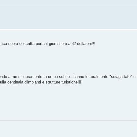
tica sopra descritta porta il giornaliero a 82 dollaroni!!!
mondo a me sinceramente fa un pò schifo...hanno letteralmente "sciagattato" u
la centinaia d'impianti e strutture turistiche!!!!