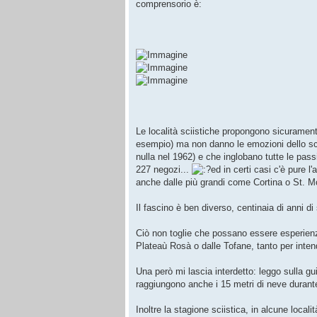
comprensorio è:
Le località sciistiche propongono sicurame
esempio) ma non danno le emozioni dello sci al
nulla nel 1962) e che inglobano tutte le passi
227 negozi...
ed in certi casi c'è pure l
anche dalle più grandi come Cortina o St. Mo
Il fascino è ben diverso, centinaia di anni di
Ciò non toglie che possano essere esperienz
Plateaù Rosà o dalle Tofane, tanto per intend
Una però mi lascia interdetto: leggo sulla g
raggiungono anche i 15 metri di neve durante
Inoltre la stagione sciistica, in alcune local