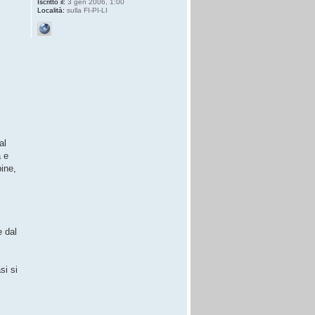
Iscritto il:
3 gen 2006, 1:00
Località:
sulla FI-PI-LI
al
a e
pine,
e dal
si si