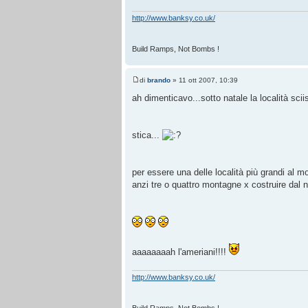
http://www.banksy.co.uk/
Build Ramps, Not Bombs !
di
brando
» 11 ott 2007, 10:39
ah dimenticavo...sotto natale la località sciis
stica...
per essere una delle località più grandi al 
anzi tre o quattro montagne x costruire dal nul
aaaaaaaah l'ameriani!!!!
http://www.banksy.co.uk/