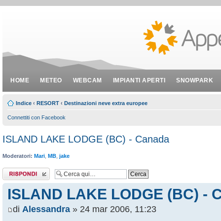
HOME
METEO
WEBCAM
IMPIANTI APERTI
SNOWPARK
Indice
‹
RESORT
‹
Destinazioni neve extra europee
Connettiti con Facebook
ISLAND LAKE LODGE (BC) - Canada
Moderatori:
Mari
,
MB
,
jake
Rispondi al
messaggio
ISLAND LAKE LODGE (BC) - 
di
Alessandra
» 24 mar 2006, 11:23