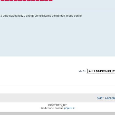
ausa delle sciocchezze che gli uomini hanno scritto con le sue penne
Vai a:
Staff
•
Cancell
POWERED_BY
Traduzione Italiana
phpBB.it