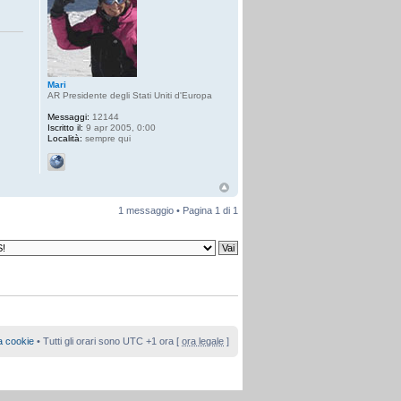
Mari
AR Presidente degli Stati Uniti d'Europa
Messaggi:
12144
Iscritto il:
9 apr 2005, 0:00
Località:
sempre qui
1 messaggio • Pagina
1
di
1
a cookie
• Tutti gli orari sono UTC +1 ora [
ora legale
]