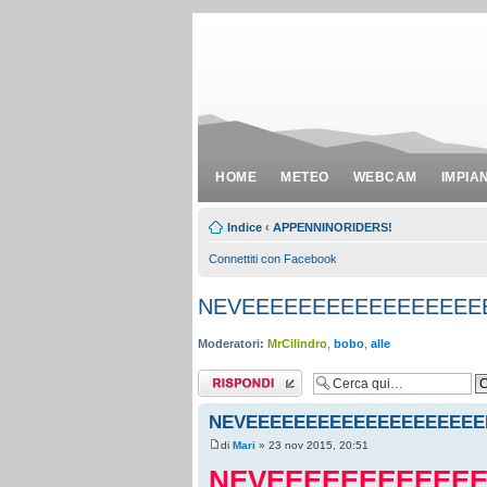
HOME
METEO
WEBCAM
IMPIA
Indice
‹
APPENNINORIDERS!
Connettiti con Facebook
NEVEEEEEEEEEEEEEEEEE
Moderatori:
MrCilindro
,
bobo
,
alle
Rispondi al
messaggio
NEVEEEEEEEEEEEEEEEEEEEE
di
Mari
» 23 nov 2015, 20:51
NEVEEEEEEEEEEE