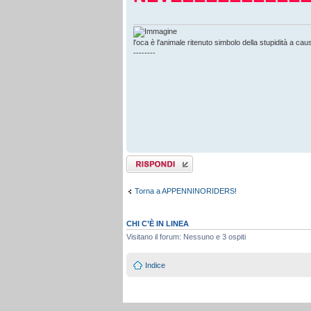
l'oca è l'animale ritenuto simbolo della stupidità a c
--------
Rispondi al
messaggio
Torna a APPENNINORIDERS!
CHI C’È IN LINEA
Visitano il forum: Nessuno e 3 ospiti
Indice