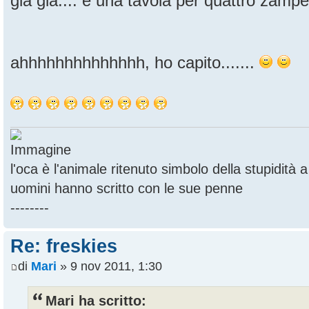
già già.... e una tavola per quattro zampet
ahhhhhhhhhhhhhh, ho capito.......
l'oca è l'animale ritenuto simbolo della stupidità
uomini hanno scritto con le sue penne
--------
Re: freskies
di
Mari
» 9 nov 2011, 1:30
Mari ha scritto: