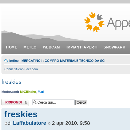
HOME
METEO
WEBCAM
IMPIANTI APERTI
SNOWPARK
Indice
‹
MERCATINO!
‹
COMPRO MATERIALE TECNICO DA SCI
Connettiti con Facebook
freskies
Moderatori:
MrCilindro
,
Mari
Rispondi al
messaggio
freskies
di
Laffabulatore
» 2 apr 2010, 9:58