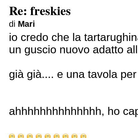
Re: freskies
di
Mari
io credo che la tartarughin
un guscio nuovo adatto al
già già.... e una tavola pe
ahhhhhhhhhhhhhh, ho capit