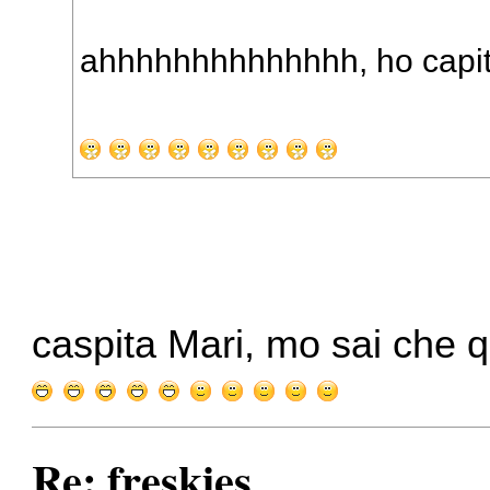
ahhhhhhhhhhhhhh, ho capito
caspita Mari, mo sai che 
Re: freskies