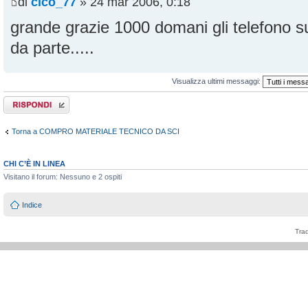
di
cico_77
» 24 mar 2006, 0:18
grande grazie 1000 domani gli telefono su
da parte.....
Visualizza ultimi messaggi:
Rispondi al
messaggio
Torna a COMPRO MATERIALE TECNICO DA SCI
CHI C’È IN LINEA
Visitano il forum: Nessuno e 2 ospiti
Indice
Tra