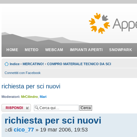
HOME
METEO
WEBCAM
IMPIANTI APERTI
SNOWPARK
Indice
‹
MERCATINO!
‹
COMPRO MATERIALE TECNICO DA SCI
Connettiti con Facebook
richiesta per sci nuovi
Moderatori:
MrCilindro
,
Mari
Rispondi al
messaggio
richiesta per sci nuovi
di
cico_77
» 19 mar 2006, 19:53