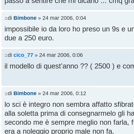
passo a sentire che mi dicano ... cmq gr
di
Bimbone
» 24 mar 2006, 0:04
impossibile io da loro ho preso un 9s e un
due a 250 euro.
di
cico_77
» 24 mar 2006, 0:06
il modello di quest'anno ?? ( 2500 ) e c
di
Bimbone
» 24 mar 2006, 0:12
lo sci è integro non sembra affatto sfibra
alla soletta prima di consegnarmelo gli h
secondo me è sempre meglio non farla, fin
era a noleggio proprio male non fa.