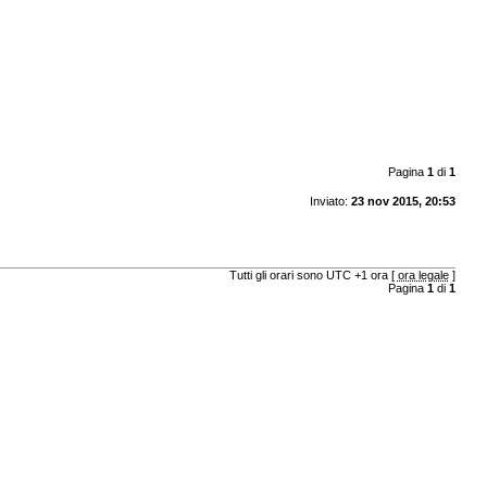
Pagina
1
di
1
Inviato:
23 nov 2015, 20:53
Tutti gli orari sono UTC +1 ora [
ora legale
]
Pagina
1
di
1