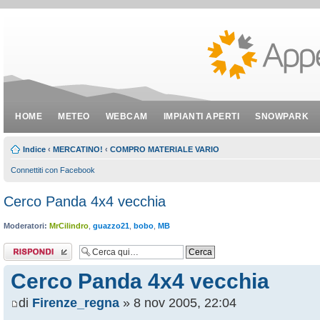
HOME
METEO
WEBCAM
IMPIANTI APERTI
SNOWPARK
Indice
‹
MERCATINO!
‹
COMPRO MATERIALE VARIO
Connettiti con Facebook
Cerco Panda 4x4 vecchia
Moderatori:
MrCilindro
,
guazzo21
,
bobo
,
MB
Rispondi al
messaggio
Cerco Panda 4x4 vecchia
di
Firenze_regna
» 8 nov 2005, 22:04