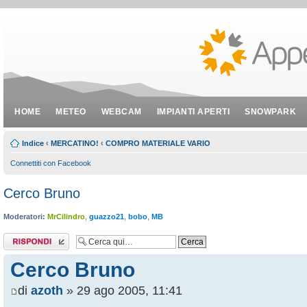
HOME
METEO
WEBCAM
IMPIANTI APERTI
SNOWPARK
Indice
‹
MERCATINO!
‹
COMPRO MATERIALE VARIO
Connettiti con Facebook
Cerco Bruno
Moderatori:
MrCilindro
,
guazzo21
,
bobo
,
MB
Rispondi al
messaggio
Cerco Bruno
di
azoth
» 29 ago 2005, 11:41