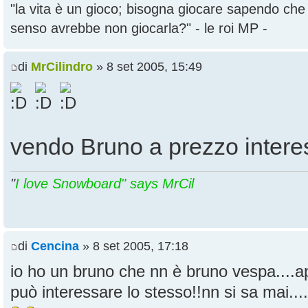
"la vita è un gioco; bisogna giocare sapendo ch
senso avrebbe non giocarla?" - le roi MP -
di
MrCilindro
» 8 set 2005, 15:49
vendo Bruno a prezzo interes
"
I love Snowboard" says MrCil
di
Cencina
» 8 set 2005, 17:18
io ho un bruno che nn è bruno vespa....ap
può interessare lo stesso!!nn si sa mai....