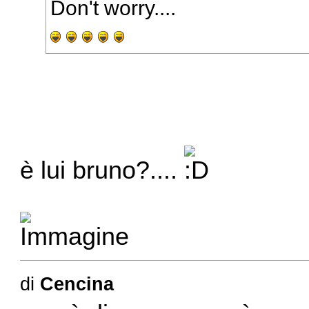
Don't worry....
è lui bruno?....
di
Cencina