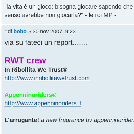
"la vita è un gioco; bisogna giocare sapendo ch
senso avrebbe non giocarla?" - le roi MP -
di
bobo
» 30 nov 2007, 9:23
via su fateci un report.......
RWT crew
In Ribollita We Trust®
http://www.inribollitawetrust.com
Appenninoriders®
http://www.appenninoriders.it
L'arrogante!
a new fragrance by appenninorider