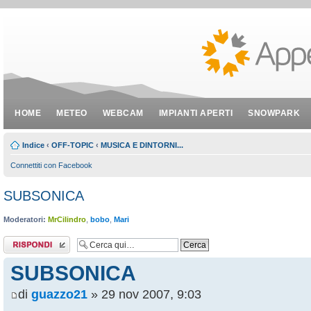
HOME
METEO
WEBCAM
IMPIANTI APERTI
SNOWPARK
Indice
‹
OFF-TOPIC
‹
MUSICA E DINTORNI...
Connettiti con Facebook
SUBSONICA
Moderatori:
MrCilindro
,
bobo
,
Mari
Rispondi al
messaggio
SUBSONICA
di
guazzo21
» 29 nov 2007, 9:03