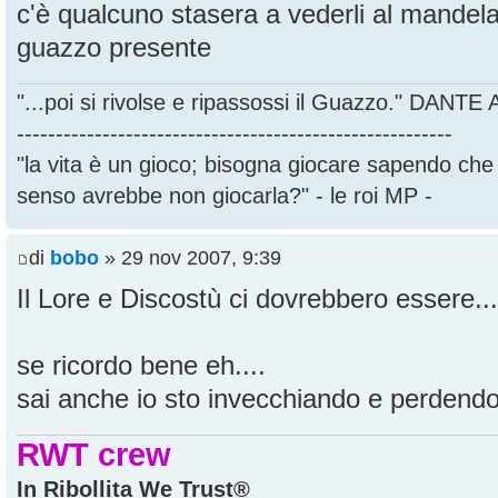
c'è qualcuno stasera a vederli al mandel
guazzo presente
"...poi si rivolse e ripassossi il Guazzo." DANT
--------------------------------------------------------
"la vita è un gioco; bisogna giocare sapendo ch
senso avrebbe non giocarla?" - le roi MP -
di
bobo
» 29 nov 2007, 9:39
Il Lore e Discostù ci dovrebbero essere...
se ricordo bene eh....
sai anche io sto invecchiando e perdendo 
RWT crew
In Ribollita We Trust®