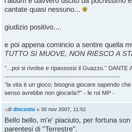
l'album è davvero uscito da pochissimo e
cantate quasi nessuno...
giudizio positivo....
e poi appena comincio a sentire quella mu
TUTTO SI MUOVE, NON RIESCO A ST
"...poi si rivolse e ripassossi il Guazzo." DANT
--------------------------------------------------------
"la vita è un gioco; bisogna giocare sapendo ch
senso avrebbe non giocarla?" - le roi MP -
di
discostu
» 30 nov 2007, 11:52
Bello bello, m'e' piaciuto, per fortuna son 
parentesi di "Terrestre".