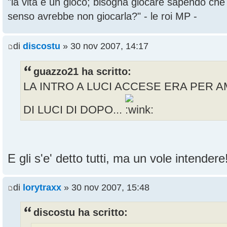
"la vita è un gioco; bisogna giocare sapendo ch
senso avrebbe non giocarla?" - le roi MP -
di
discostu
» 30 nov 2007, 14:17
guazzo21 ha scritto:
LA INTRO A LUCI ACCESE ERA PER A
DI LUCI DI DOPO...
E gli s'e' detto tutti, ma un vole intender
di
lorytraxx
» 30 nov 2007, 15:48
discostu ha scritto: