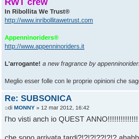
RWT crew
In Ribollita We Trust®
http://www.inribollitawetrust.com
Appenninoriders®
http://www.appenninoriders.it
L'arrogante!
a new fragrance by appenninorider
Meglio esser folle con le proprie opinioni che sagg
Re: SUBSONICA
di
MONNY
» 12 mar 2012, 16:42
l'ho visti anch io QUEST ANNO!!!!!!!!!!!!!
che sono arrivata tardi?!?!?!??!?!? aha