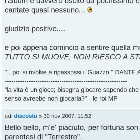
l'album è davvero uscito da pochissimo e
cantate quasi nessuno...
giudizio positivo....
e poi appena comincio a sentire quella mu
TUTTO SI MUOVE, NON RIESCO A ST
"...poi si rivolse e ripassossi il Guazzo." DANT
--------------------------------------------------------
"la vita è un gioco; bisogna giocare sapendo ch
senso avrebbe non giocarla?" - le roi MP -
di
discostu
» 30 nov 2007, 11:52
Bello bello, m'e' piaciuto, per fortuna son 
parentesi di "Terrestre".