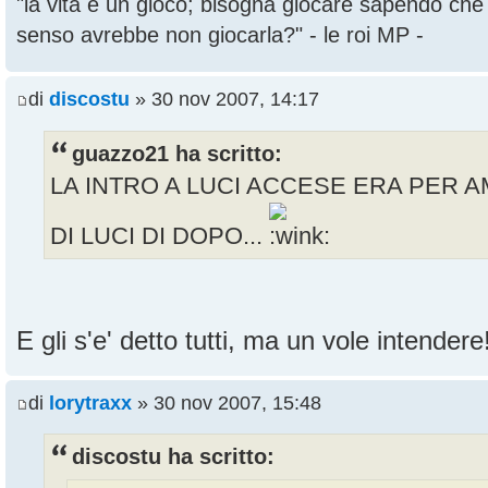
"la vita è un gioco; bisogna giocare sapendo ch
senso avrebbe non giocarla?" - le roi MP -
di
discostu
» 30 nov 2007, 14:17
guazzo21 ha scritto:
LA INTRO A LUCI ACCESE ERA PER A
DI LUCI DI DOPO...
E gli s'e' detto tutti, ma un vole intender
di
lorytraxx
» 30 nov 2007, 15:48
discostu ha scritto: