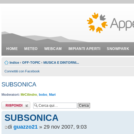
HOME
METEO
WEBCAM
IMPIANTI APERTI
SNOWPARK
Indice
‹
OFF-TOPIC
‹
MUSICA E DINTORNI...
Connettiti con Facebook
SUBSONICA
Moderatori:
MrCilindro
,
bobo
,
Mari
Rispondi al
messaggio
SUBSONICA
di
guazzo21
» 29 nov 2007, 9:03