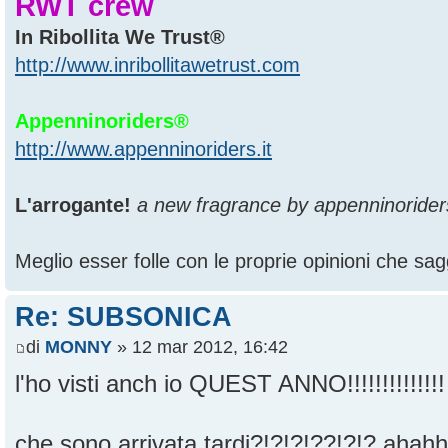
RWT crew
In Ribollita We Trust®
http://www.inribollitawetrust.com
Appenninoriders®
http://www.appenninoriders.it
L'arrogante!
a new fragrance by appenninorider
Meglio esser folle con le proprie opinioni che sagg
Re: SUBSONICA
di
MONNY
» 12 mar 2012, 16:42
l'ho visti anch io QUEST ANNO!!!!!!!!!!!!!
che sono arrivata tardi?!?!?!??!?!? aha