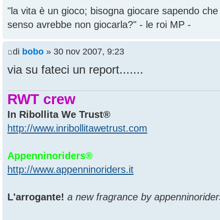
"la vita è un gioco; bisogna giocare sapendo ch
senso avrebbe non giocarla?" - le roi MP -
di
bobo
» 30 nov 2007, 9:23
via su fateci un report.......
RWT crew
In Ribollita We Trust®
http://www.inribollitawetrust.com
Appenninoriders®
http://www.appenninoriders.it
L'arrogante!
a new fragrance by appenninorider