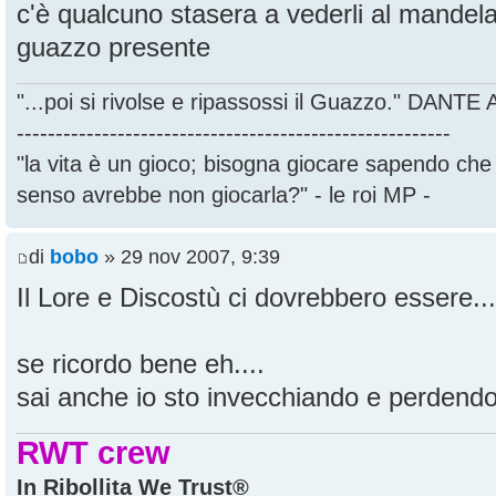
c'è qualcuno stasera a vederli al mandel
guazzo presente
"...poi si rivolse e ripassossi il Guazzo." DANT
--------------------------------------------------------
"la vita è un gioco; bisogna giocare sapendo ch
senso avrebbe non giocarla?" - le roi MP -
di
bobo
» 29 nov 2007, 9:39
Il Lore e Discostù ci dovrebbero essere...
se ricordo bene eh....
sai anche io sto invecchiando e perdendo 
RWT crew
In Ribollita We Trust®