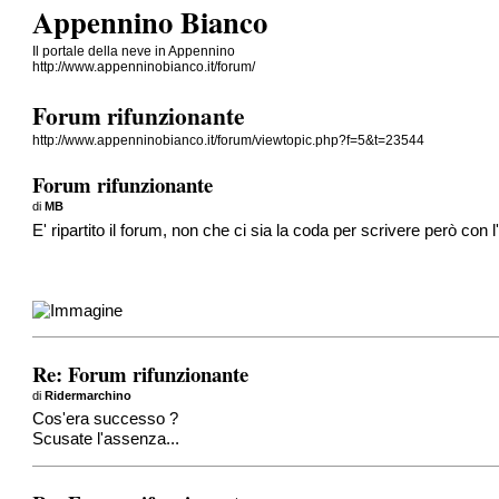
Appennino Bianco
Il portale della neve in Appennino
http://www.appenninobianco.it/forum/
Forum rifunzionante
http://www.appenninobianco.it/forum/viewtopic.php?f=5&t=23544
Forum rifunzionante
di
MB
E' ripartito il forum, non che ci sia la coda per scrivere però con l
Re: Forum rifunzionante
di
Ridermarchino
Cos'era successo ?
Scusate l'assenza...