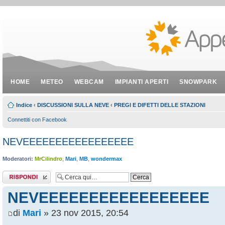
HOME
METEO
WEBCAM
IMPIANTI APERTI
SNOWPARK
Indice
‹
DISCUSSIONI SULLA NEVE
‹
PREGI E DIFETTI DELLE STAZIONI
Connettiti con Facebook
NEVEEEEEEEEEEEEEEEEE
Moderatori:
MrCilindro
,
Mari
,
MB
,
wondermax
Rispondi al
messaggio
NEVEEEEEEEEEEEEEEEEE
di
Mari
» 23 nov 2015, 20:54