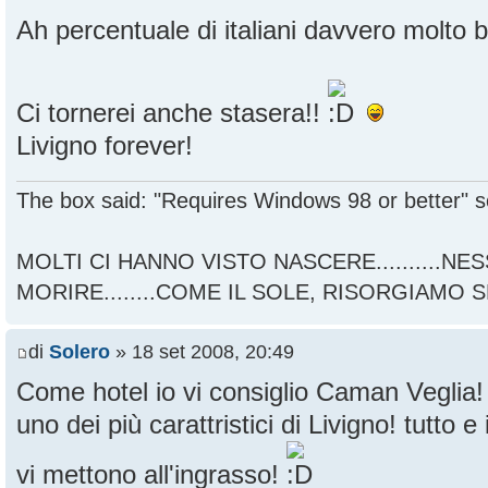
Ah percentuale di italiani davvero molto
Ci tornerei anche stasera!!
Livigno forever!
The box said: "Requires Windows 98 or better" s
MOLTI CI HANNO VISTO NASCERE..........NE
MORIRE........COME IL SOLE, RISORGIAMO 
di
Solero
» 18 set 2008, 20:49
Come hotel io vi consiglio Caman Veglia
uno dei più carattristici di Livigno! tutto e
vi mettono all'ingrasso!