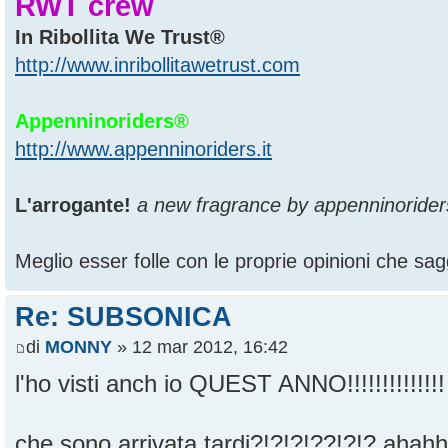
RWT crew
In Ribollita We Trust®
http://www.inribollitawetrust.com
Appenninoriders®
http://www.appenninoriders.it
L'arrogante!
a new fragrance by appenninorider
Meglio esser folle con le proprie opinioni che sagg
Re: SUBSONICA
di
MONNY
» 12 mar 2012, 16:42
l'ho visti anch io QUEST ANNO!!!!!!!!!!!!!
che sono arrivata tardi?!?!?!??!?!? aha