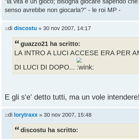
"la vita è un gioco; bisogna giocare sapendo ch
senso avrebbe non giocarla?" - le roi MP -
di
discostu
» 30 nov 2007, 14:17
guazzo21 ha scritto:
LA INTRO A LUCI ACCESE ERA PER A
DI LUCI DI DOPO...
E gli s'e' detto tutti, ma un vole intender
di
lorytraxx
» 30 nov 2007, 15:48
discostu ha scritto: