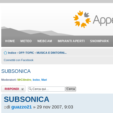
HOME
METEO
WEBCAM
IMPIANTI APERTI
SNOWPARK
Indice
‹
OFF-TOPIC
‹
MUSICA E DINTORNI...
Connettiti con Facebook
SUBSONICA
Moderatori:
MrCilindro
,
bobo
,
Mari
Rispondi al
messaggio
SUBSONICA
di
guazzo21
» 29 nov 2007, 9:03