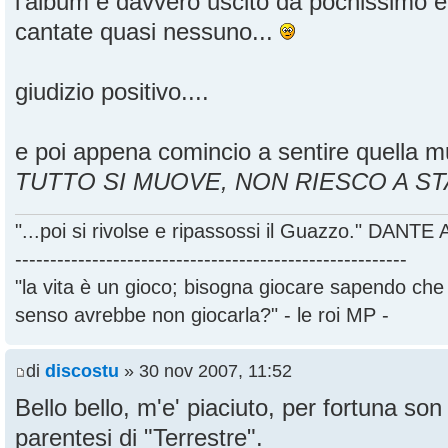
l'album è davvero uscito da pochissimo e
cantate quasi nessuno...
giudizio positivo....
e poi appena comincio a sentire quella mu
TUTTO SI MUOVE, NON RIESCO A ST
"...poi si rivolse e ripassossi il Guazzo." DANT
--------------------------------------------------------
"la vita è un gioco; bisogna giocare sapendo ch
senso avrebbe non giocarla?" - le roi MP -
di
discostu
» 30 nov 2007, 11:52
Bello bello, m'e' piaciuto, per fortuna son 
parentesi di "Terrestre".