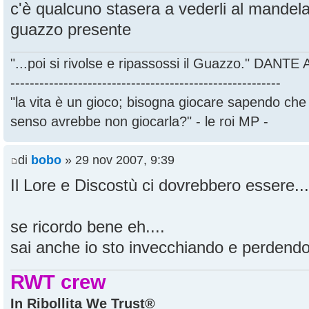
c'è qualcuno stasera a vederli al mandel
guazzo presente
"...poi si rivolse e ripassossi il Guazzo." DANT
--------------------------------------------------------
"la vita è un gioco; bisogna giocare sapendo ch
senso avrebbe non giocarla?" - le roi MP -
di
bobo
» 29 nov 2007, 9:39
Il Lore e Discostù ci dovrebbero essere...
se ricordo bene eh....
sai anche io sto invecchiando e perdendo 
RWT crew
In Ribollita We Trust®