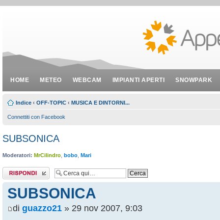
HOME
METEO
WEBCAM
IMPIANTI APERTI
SNOWPARK
Indice
‹
OFF-TOPIC
‹
MUSICA E DINTORNI...
Connettiti con Facebook
SUBSONICA
Moderatori:
MrCilindro
,
bobo
,
Mari
Rispondi al
messaggio
SUBSONICA
di
guazzo21
» 29 nov 2007, 9:03