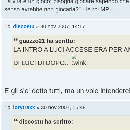
"la vita è un gioco; bisogna giocare sapendo ch
senso avrebbe non giocarla?" - le roi MP -
di
discostu
» 30 nov 2007, 14:17
guazzo21 ha scritto:
LA INTRO A LUCI ACCESE ERA PER A
DI LUCI DI DOPO...
E gli s'e' detto tutti, ma un vole intender
di
lorytraxx
» 30 nov 2007, 15:48
discostu ha scritto: