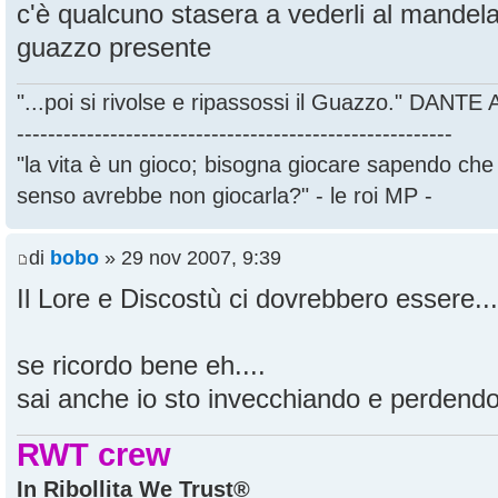
c'è qualcuno stasera a vederli al mandel
guazzo presente
"...poi si rivolse e ripassossi il Guazzo." DANT
--------------------------------------------------------
"la vita è un gioco; bisogna giocare sapendo ch
senso avrebbe non giocarla?" - le roi MP -
di
bobo
» 29 nov 2007, 9:39
Il Lore e Discostù ci dovrebbero essere...
se ricordo bene eh....
sai anche io sto invecchiando e perdendo 
RWT crew
In Ribollita We Trust®