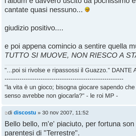
l'album è davvero uscito da pochissimo e
cantate quasi nessuno...
giudizio positivo....
e poi appena comincio a sentire quella mu
TUTTO SI MUOVE, NON RIESCO A ST
"...poi si rivolse e ripassossi il Guazzo." DANT
--------------------------------------------------------
"la vita è un gioco; bisogna giocare sapendo ch
senso avrebbe non giocarla?" - le roi MP -
di
discostu
» 30 nov 2007, 11:52
Bello bello, m'e' piaciuto, per fortuna son 
parentesi di "Terrestre".