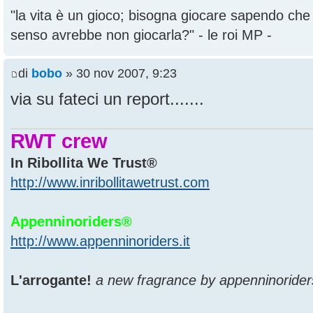
"la vita è un gioco; bisogna giocare sapendo ch
senso avrebbe non giocarla?" - le roi MP -
di
bobo
» 30 nov 2007, 9:23
via su fateci un report.......
RWT crew
In Ribollita We Trust®
http://www.inribollitawetrust.com
Appenninoriders®
http://www.appenninoriders.it
L'arrogante!
a new fragrance by appenninorider