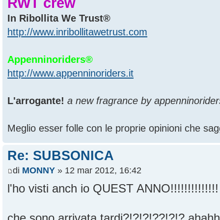
RWT crew
In Ribollita We Trust®
http://www.inribollitawetrust.com
Appenninoriders®
http://www.appenninoriders.it
L'arrogante!
a new fragrance by appenninorider
Meglio esser folle con le proprie opinioni che sagg
Re: SUBSONICA
di
MONNY
» 12 mar 2012, 16:42
l'ho visti anch io QUEST ANNO!!!!!!!!!!!!!
che sono arrivata tardi?!?!?!??!?!? aha