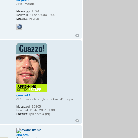
lorytraxx
Ar laureando!
Messaggi:
1694
Iscritto il:
21 set 2004, 0:00
Località:
Firenze
guazzo21
AR Presidente degli Stati Uniti d'Europa
Messaggi:
10805
Iscritto il:
15 dic 2004, 1:00
Località:
i'pinocchio (PI)
discostu