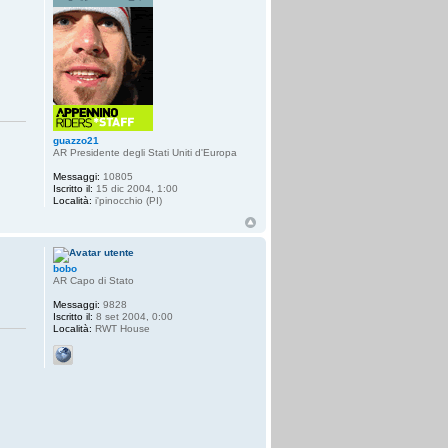
guazzo21
AR Presidente degli Stati Uniti d'Europa
Messaggi:
10805
Iscritto il:
15 dic 2004, 1:00
Località:
i'pinocchio (PI)
bobo
AR Capo di Stato
Messaggi:
9828
Iscritto il:
8 set 2004, 0:00
Località:
RWT House