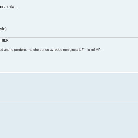
ne/ninfa...
yle)
IGHIERI
può anche perdere. ma che senso avrebbe non giocarla?" - le roi MP -