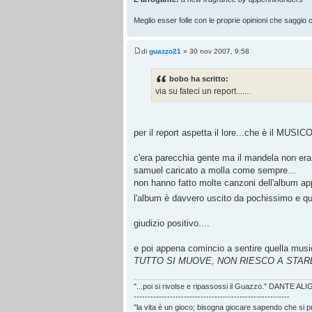
Meglio esser folle con le proprie opinioni che saggio co
di
guazzo21
» 30 nov 2007, 9:58
bobo ha scritto:
via su fateci un report.......
per il report aspetta il lore...che è il MUSIC
c'era parecchia gente ma il mandela non era
samuel caricato a molla come sempre...
non hanno fatto molte canzoni dell'album ap
l'album è davvero uscito da pochissimo e qu
giudizio positivo....
e poi appena comincio a sentire quella music
TUTTO SI MUOVE, NON RIESCO A STAR
"...poi si rivolse e ripassossi il Guazzo." DANTE AL
--------------------------------------------------------
"la vita è un gioco; bisogna giocare sapendo che si 