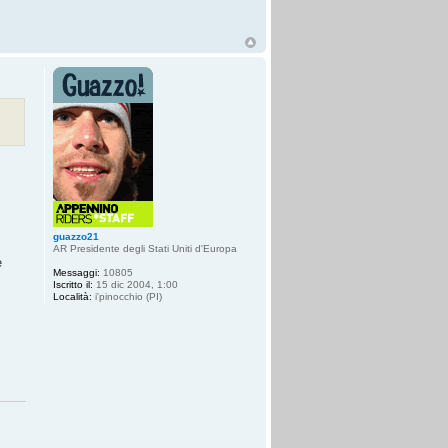
guazzo21
AR Presidente degli Stati Uniti d'Europa
è
Messaggi:
10805
Iscritto il:
15 dic 2004, 1:00
Località:
i'pinocchio (PI)