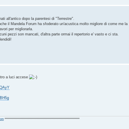
nati all'antico dopo la parentesi di "Terrestre".
anche il Mandela Forum ha sfoderato un'acustica molto migliore di come me la
vori per migliorarla.
uni pezzi son mancati, d'altra parte ormai il repertorio e' vasto e ci sta.
lendidi!
ntro a luci accese
JQAyY
KBH5g
com
*****************************************************************