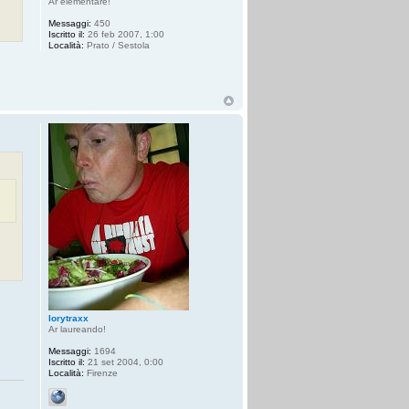
Ar elementare!
Messaggi:
450
Iscritto il:
26 feb 2007, 1:00
Località:
Prato / Sestola
lorytraxx
Ar laureando!
Messaggi:
1694
Iscritto il:
21 set 2004, 0:00
Località:
Firenze