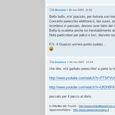
di
discostu
» 30 nov 2007, 11:52
Bello bello, m'e' piaciuto, per fortuna son tor
Concerto parecchio elettronico, bei suoni, 
ricordavo in passato, devono aver fatto dei la
Bella la scaletta anche se inevitabilmente alc
Nota particolare per palco e luci, davvero sp
P.S. Il Guazzo unn'era punto sudato...
di
lorytraxx
» 30 nov 2007, 13:24
che dire, m'è garbato parecchio! a parte la i
http://www.youtube.com/watch?v=PTSPVt
http://www.youtube.com/watch?v=UfOH0F
peccato per il pacco al doris..
In Ribollita We Trust® -
http://www.inribollitawetrust.
AppenninoRiders -
http://www.appenninoriders.it