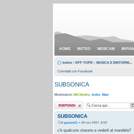
HOME
METEO
WEBCAM
IMPIA
Indice
‹
OFF-TOPIC
‹
MUSICA E DINTORNI...
Connettiti con Facebook
SUBSONICA
Moderatori:
MrCilindro
,
bobo
,
Mari
Rispondi al
messaggio
SUBSONICA
di
guazzo21
» 29 nov 2007, 9:03
c'è qualcuno stasera a vederli al mandela?