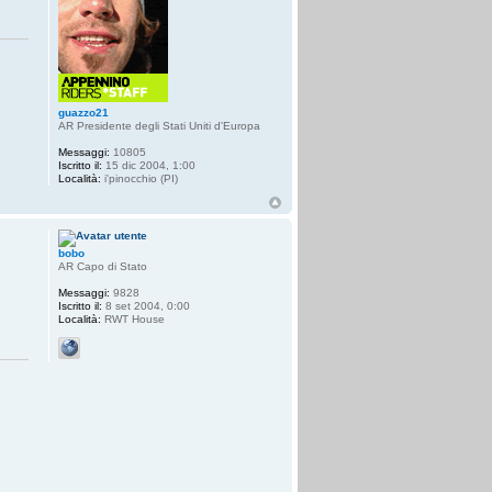
guazzo21
AR Presidente degli Stati Uniti d'Europa
Messaggi:
10805
Iscritto il:
15 dic 2004, 1:00
Località:
i'pinocchio (PI)
bobo
AR Capo di Stato
Messaggi:
9828
Iscritto il:
8 set 2004, 0:00
Località:
RWT House