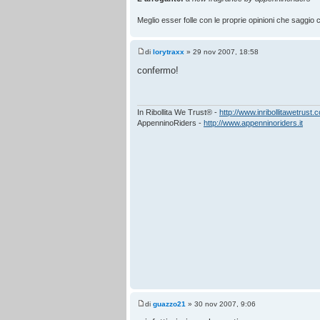
Meglio esser folle con le proprie opinioni che saggio co
di
lorytraxx
» 29 nov 2007, 18:58
confermo!
In Ribollita We Trust® -
http://www.inribollitawetrust.
AppenninoRiders -
http://www.appenninoriders.it
di
guazzo21
» 30 nov 2007, 9:06