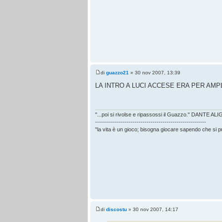
di
guazzo21
» 30 nov 2007, 13:39
LA INTRO A LUCI ACCESE ERA PER AMPL
"...poi si rivolse e ripassossi il Guazzo." DANTE AL
--------------------------------------------------------
"la vita è un gioco; bisogna giocare sapendo che si 
di
discostu
» 30 nov 2007, 14:17