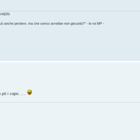
IGHIERI
può anche perdere. ma che senso avrebbe non giocarla?" - le roi MP -
pò i capo......