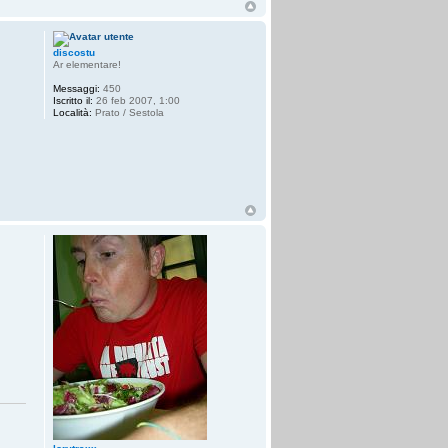
discostu
Ar elementare!
Messaggi:
450
Iscritto il:
26 feb 2007, 1:00
Località:
Prato / Sestola