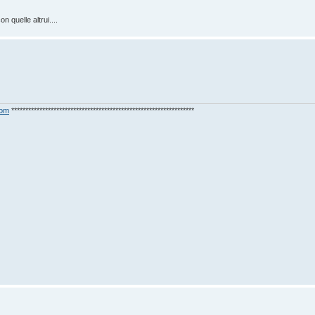
n quelle altrui....
com
*****************************************************************