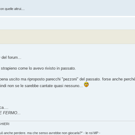
n quelle altrui....
O del forum...
 strapieno come lo avevo rivisto in passato.
pena uscito ma riproposto parecchi "pezzoni" del passato. forse anche perch
indi non se le sarebbe cantate quasi nessuno...
a....
E FERMO...
IGHIERI
può anche perdere. ma che senso avrebbe non giocarla?" - le roi MP -