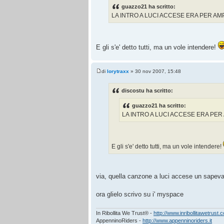
guazzo21 ha scritto:
LA INTRO A LUCI ACCESE ERA PER AMP
E gli s'e' detto tutti, ma un vole intendere!
di
lorytraxx
» 30 nov 2007, 15:48
discostu ha scritto:
guazzo21 ha scritto:
LA INTRO A LUCI ACCESE ERA PER 
E gli s'e' detto tutti, ma un vole intendere!
via, quella canzone a luci accese un sapeva 
ora glielo scrivo su i' myspace
In Ribollita We Trust® -
http://www.inribollitawetrust.
AppenninoRiders -
http://www.appenninoriders.it