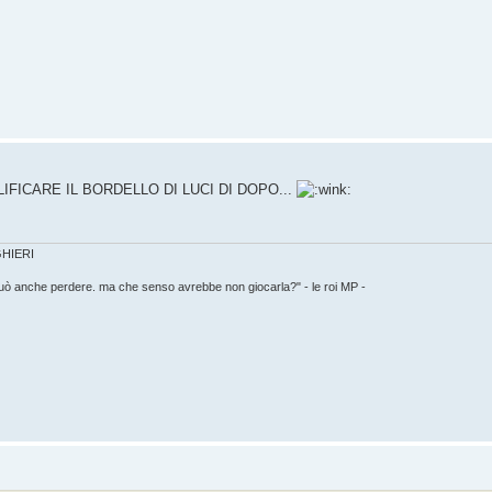
IFICARE IL BORDELLO DI LUCI DI DOPO...
IGHIERI
può anche perdere. ma che senso avrebbe non giocarla?" - le roi MP -