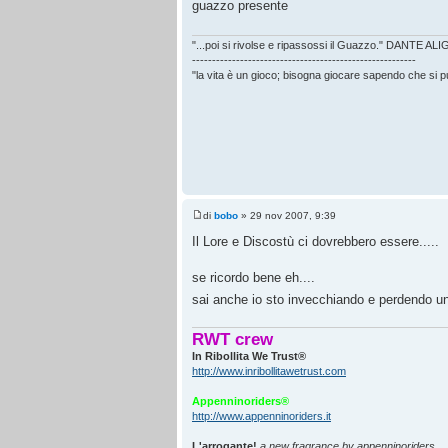
guazzo presente
"...poi si rivolse e ripassossi il Guazzo." DANTE AL
--------------------------------------------------------
"la vita è un gioco; bisogna giocare sapendo che si 
di
bobo
» 29 nov 2007, 9:39
Il Lore e Discostù ci dovrebbero essere.....
se ricordo bene eh....
sai anche io sto invecchiando e perdendo un 
RWT crew
In Ribollita We Trust®
http://www.inribollitawetrust.com
Appenninoriders®
http://www.appenninoriders.it
L'arrogante!
a new fragrance by appenninoriders