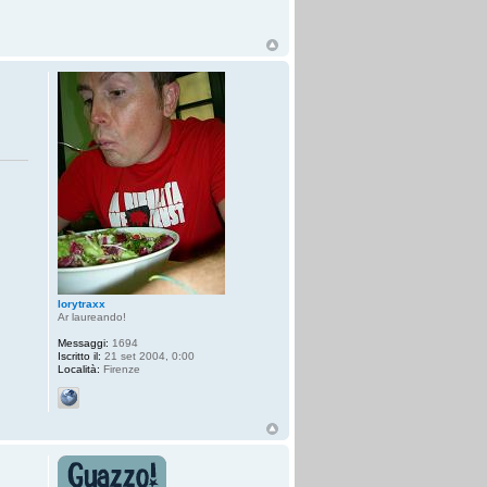
lorytraxx
Ar laureando!
Messaggi:
1694
Iscritto il:
21 set 2004, 0:00
Località:
Firenze