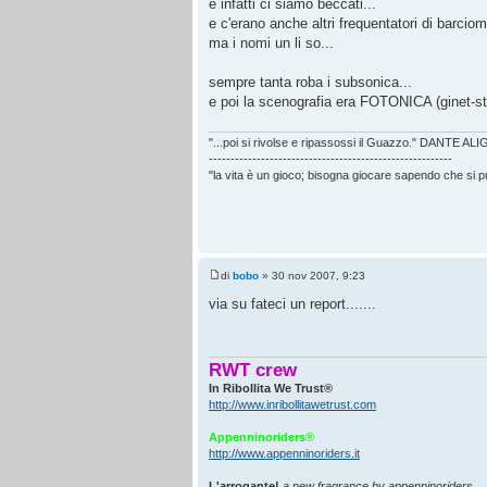
e infatti ci siamo beccati...
e c'erano anche altri frequentatori di barciom
ma i nomi un li so...
sempre tanta roba i subsonica...
e poi la scenografia era FOTONICA (ginet-st
"...poi si rivolse e ripassossi il Guazzo." DANTE AL
--------------------------------------------------------
"la vita è un gioco; bisogna giocare sapendo che si 
di
bobo
» 30 nov 2007, 9:23
via su fateci un report.......
RWT crew
In Ribollita We Trust®
http://www.inribollitawetrust.com
Appenninoriders®
http://www.appenninoriders.it
L'arrogante!
a new fragrance by appenninoriders