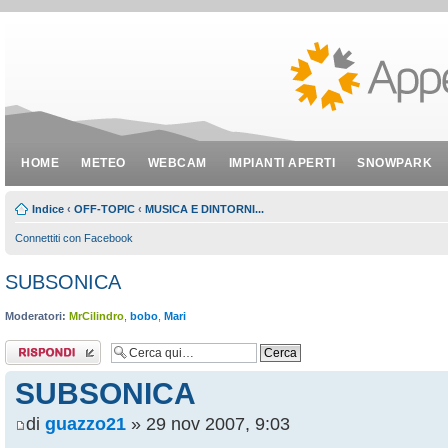
HOME
METEO
WEBCAM
IMPIANTI APERTI
SNOWPARK
Indice
‹
OFF-TOPIC
‹
MUSICA E DINTORNI...
Connettiti con Facebook
SUBSONICA
Moderatori:
MrCilindro
,
bobo
,
Mari
Rispondi al
messaggio
SUBSONICA
di
guazzo21
» 29 nov 2007, 9:03