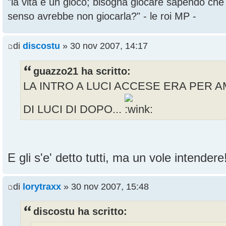
"la vita è un gioco; bisogna giocare sapendo ch
senso avrebbe non giocarla?" - le roi MP -
di
discostu
» 30 nov 2007, 14:17
guazzo21 ha scritto:
LA INTRO A LUCI ACCESE ERA PER A
DI LUCI DI DOPO...
E gli s'e' detto tutti, ma un vole intender
di
lorytraxx
» 30 nov 2007, 15:48
discostu ha scritto: