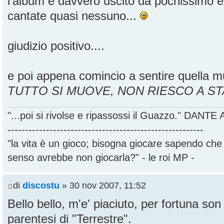
l'album è davvero uscito da pochissimo e
cantate quasi nessuno...
giudizio positivo....
e poi appena comincio a sentire quella mu
TUTTO SI MUOVE, NON RIESCO A ST
"...poi si rivolse e ripassossi il Guazzo." DANT
--------------------------------------------------------
"la vita è un gioco; bisogna giocare sapendo ch
senso avrebbe non giocarla?" - le roi MP -
di
discostu
» 30 nov 2007, 11:52
Bello bello, m'e' piaciuto, per fortuna son 
parentesi di "Terrestre".