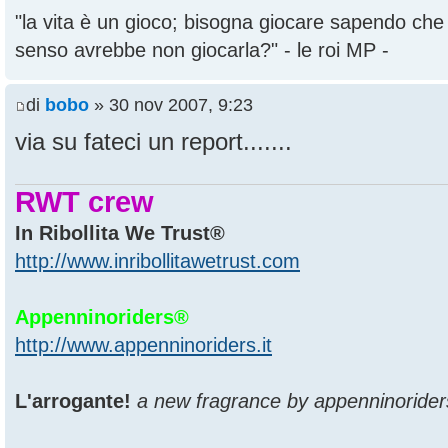
"la vita è un gioco; bisogna giocare sapendo ch
senso avrebbe non giocarla?" - le roi MP -
di
bobo
» 30 nov 2007, 9:23
via su fateci un report.......
RWT crew
In Ribollita We Trust®
http://www.inribollitawetrust.com
Appenninoriders®
http://www.appenninoriders.it
L'arrogante!
a new fragrance by appenninorider