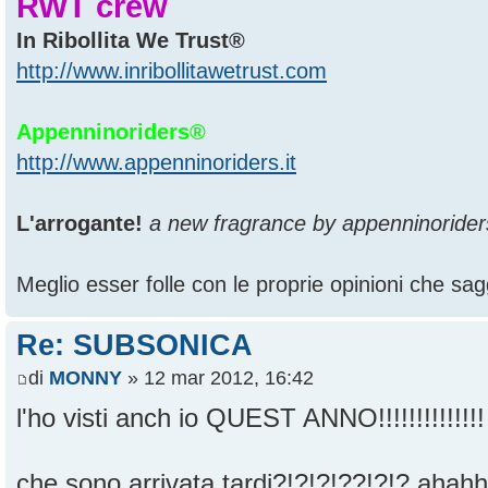
RWT crew
In Ribollita We Trust®
http://www.inribollitawetrust.com
Appenninoriders®
http://www.appenninoriders.it
L'arrogante!
a new fragrance by appenninorider
Meglio esser folle con le proprie opinioni che sagg
Re: SUBSONICA
di
MONNY
» 12 mar 2012, 16:42
l'ho visti anch io QUEST ANNO!!!!!!!!!!!!!
che sono arrivata tardi?!?!?!??!?!? aha