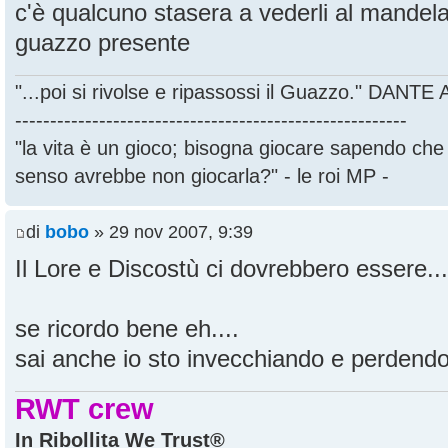
c'è qualcuno stasera a vederli al mandel
guazzo presente
"...poi si rivolse e ripassossi il Guazzo." DANT
--------------------------------------------------------
"la vita è un gioco; bisogna giocare sapendo ch
senso avrebbe non giocarla?" - le roi MP -
di
bobo
» 29 nov 2007, 9:39
Il Lore e Discostù ci dovrebbero essere...
se ricordo bene eh....
sai anche io sto invecchiando e perdendo 
RWT crew
In Ribollita We Trust®