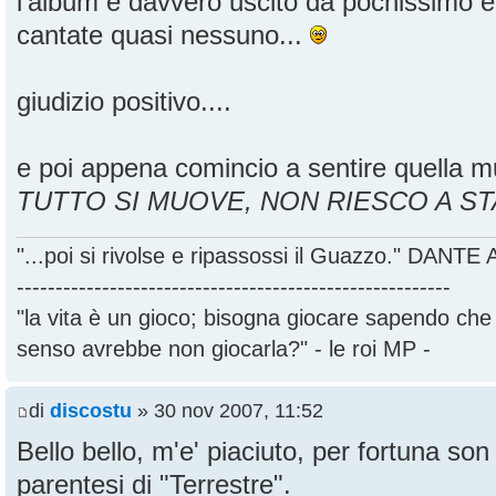
l'album è davvero uscito da pochissimo e
cantate quasi nessuno...
giudizio positivo....
e poi appena comincio a sentire quella mu
TUTTO SI MUOVE, NON RIESCO A ST
"...poi si rivolse e ripassossi il Guazzo." DANT
--------------------------------------------------------
"la vita è un gioco; bisogna giocare sapendo ch
senso avrebbe non giocarla?" - le roi MP -
di
discostu
» 30 nov 2007, 11:52
Bello bello, m'e' piaciuto, per fortuna son 
parentesi di "Terrestre".