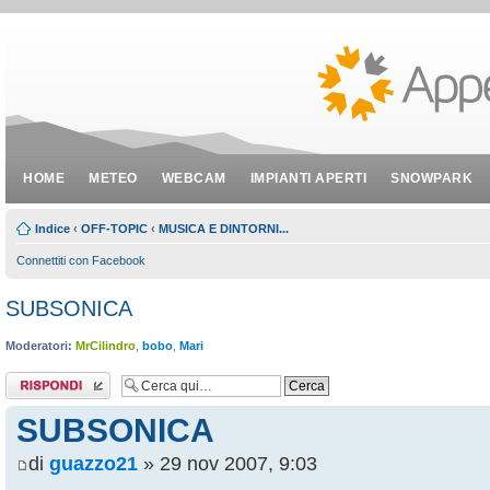
HOME
METEO
WEBCAM
IMPIANTI APERTI
SNOWPARK
Indice
‹
OFF-TOPIC
‹
MUSICA E DINTORNI...
Connettiti con Facebook
SUBSONICA
Moderatori:
MrCilindro
,
bobo
,
Mari
Rispondi al
messaggio
SUBSONICA
di
guazzo21
» 29 nov 2007, 9:03