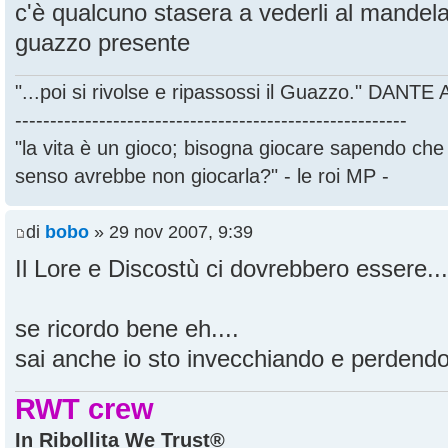
c'è qualcuno stasera a vederli al mandel
guazzo presente
"...poi si rivolse e ripassossi il Guazzo." DANT
--------------------------------------------------------
"la vita è un gioco; bisogna giocare sapendo ch
senso avrebbe non giocarla?" - le roi MP -
di
bobo
» 29 nov 2007, 9:39
Il Lore e Discostù ci dovrebbero essere...
se ricordo bene eh....
sai anche io sto invecchiando e perdendo 
RWT crew
In Ribollita We Trust®