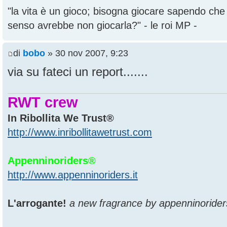
"la vita è un gioco; bisogna giocare sapendo ch
senso avrebbe non giocarla?" - le roi MP -
di
bobo
» 30 nov 2007, 9:23
via su fateci un report.......
RWT crew
In Ribollita We Trust®
http://www.inribollitawetrust.com
Appenninoriders®
http://www.appenninoriders.it
L'arrogante!
a new fragrance by appenninorider