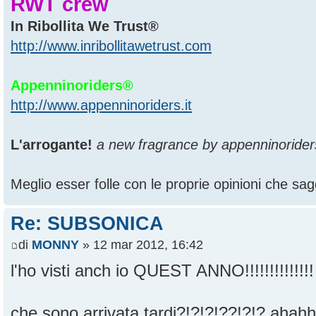
RWT crew
In Ribollita We Trust®
http://www.inribollitawetrust.com
Appenninoriders®
http://www.appenninoriders.it
L'arrogante!
a new fragrance by appenninorider
Meglio esser folle con le proprie opinioni che sagg
Re: SUBSONICA
di
MONNY
» 12 mar 2012, 16:42
l'ho visti anch io QUEST ANNO!!!!!!!!!!!!!
che sono arrivata tardi?!?!?!??!?!? aha