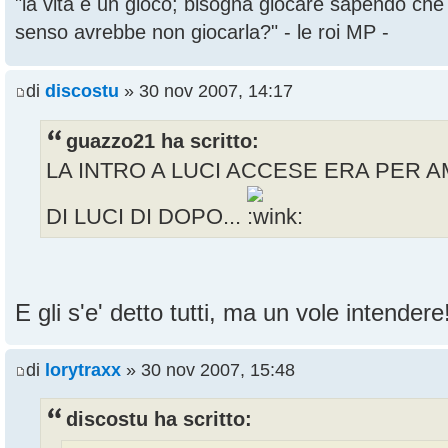
"la vita è un gioco; bisogna giocare sapendo ch
senso avrebbe non giocarla?" - le roi MP -
di
discostu
» 30 nov 2007, 14:17
guazzo21 ha scritto:
LA INTRO A LUCI ACCESE ERA PER A
DI LUCI DI DOPO...
E gli s'e' detto tutti, ma un vole intender
di
lorytraxx
» 30 nov 2007, 15:48
discostu ha scritto: