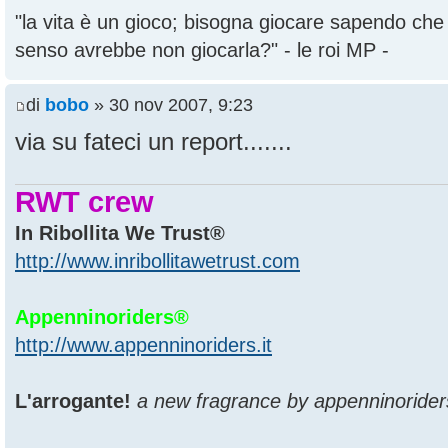
"la vita è un gioco; bisogna giocare sapendo ch
senso avrebbe non giocarla?" - le roi MP -
di
bobo
» 30 nov 2007, 9:23
via su fateci un report.......
RWT crew
In Ribollita We Trust®
http://www.inribollitawetrust.com
Appenninoriders®
http://www.appenninoriders.it
L'arrogante!
a new fragrance by appenninorider