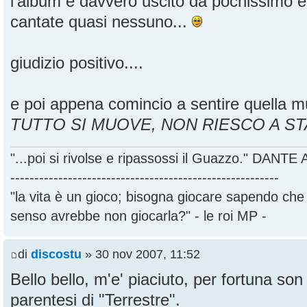
l'album è davvero uscito da pochissimo e
cantate quasi nessuno...
giudizio positivo....
e poi appena comincio a sentire quella mu
TUTTO SI MUOVE, NON RIESCO A ST
"...poi si rivolse e ripassossi il Guazzo." DANT
--------------------------------------------------------
"la vita è un gioco; bisogna giocare sapendo ch
senso avrebbe non giocarla?" - le roi MP -
di
discostu
» 30 nov 2007, 11:52
Bello bello, m'e' piaciuto, per fortuna son 
parentesi di "Terrestre".