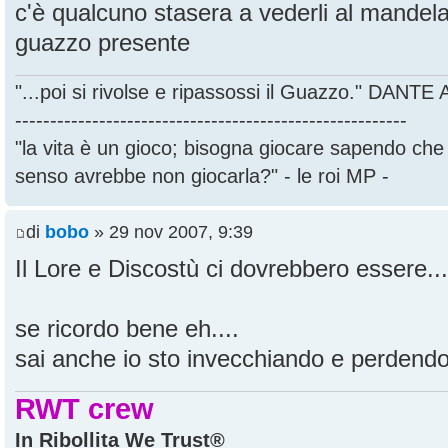
c'è qualcuno stasera a vederli al mandel
guazzo presente
"...poi si rivolse e ripassossi il Guazzo." DANT
--------------------------------------------------------
"la vita è un gioco; bisogna giocare sapendo ch
senso avrebbe non giocarla?" - le roi MP -
di
bobo
» 29 nov 2007, 9:39
Il Lore e Discostù ci dovrebbero essere...
se ricordo bene eh....
sai anche io sto invecchiando e perdendo 
RWT crew
In Ribollita We Trust®