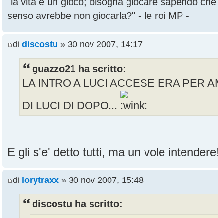
"la vita è un gioco; bisogna giocare sapendo ch
senso avrebbe non giocarla?" - le roi MP -
di
discostu
» 30 nov 2007, 14:17
guazzo21 ha scritto:
LA INTRO A LUCI ACCESE ERA PER A
DI LUCI DI DOPO...
E gli s'e' detto tutti, ma un vole intender
di
lorytraxx
» 30 nov 2007, 15:48
discostu ha scritto: