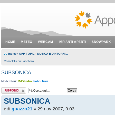
HOME
METEO
WEBCAM
IMPIANTI APERTI
SNOWPARK
Indice
‹
OFF-TOPIC
‹
MUSICA E DINTORNI...
Connettiti con Facebook
SUBSONICA
Moderatori:
MrCilindro
,
bobo
,
Mari
Rispondi al
messaggio
SUBSONICA
di
guazzo21
» 29 nov 2007, 9:03