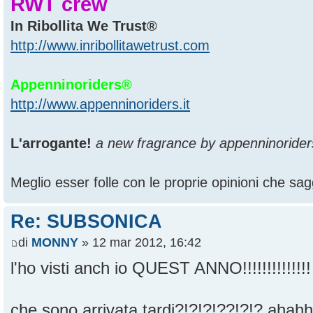
RWT crew
In Ribollita We Trust®
http://www.inribollitawetrust.com
Appenninoriders®
http://www.appenninoriders.it
L'arrogante!
a new fragrance by appenninorider
Meglio esser folle con le proprie opinioni che sagg
Re: SUBSONICA
di
MONNY
» 12 mar 2012, 16:42
l'ho visti anch io QUEST ANNO!!!!!!!!!!!!!
che sono arrivata tardi?!?!?!??!?!? aha