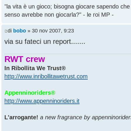
"la vita è un gioco; bisogna giocare sapendo ch
senso avrebbe non giocarla?" - le roi MP -
di
bobo
» 30 nov 2007, 9:23
via su fateci un report.......
RWT crew
In Ribollita We Trust®
http://www.inribollitawetrust.com
Appenninoriders®
http://www.appenninoriders.it
L'arrogante!
a new fragrance by appenninorider