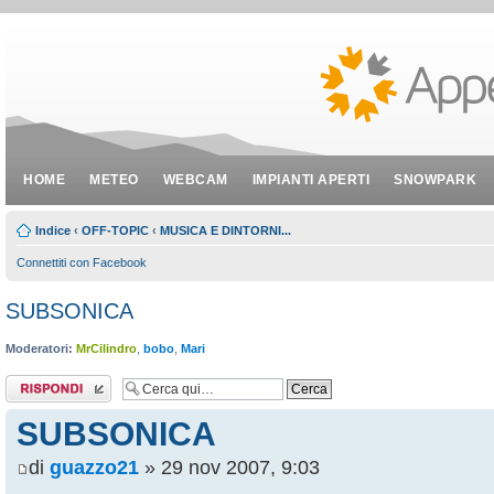
HOME
METEO
WEBCAM
IMPIANTI APERTI
SNOWPARK
Indice
‹
OFF-TOPIC
‹
MUSICA E DINTORNI...
Connettiti con Facebook
SUBSONICA
Moderatori:
MrCilindro
,
bobo
,
Mari
Rispondi al
messaggio
SUBSONICA
di
guazzo21
» 29 nov 2007, 9:03