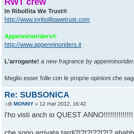
RWT crew
In Ribollita We Trust®
http://www.inribollitawetrust.com
Appenninoriders®
http://www.appenninoriders.it
L'arrogante!
a new fragrance by appenninorider
Meglio esser folle con le proprie opinioni che sagg
Re: SUBSONICA
di
MONNY
» 12 mar 2012, 16:42
l'ho visti anch io QUEST ANNO!!!!!!!!!!!!!
che sono arrivata tardi?!?!?!??!?!? aha