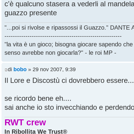
c'è qualcuno stasera a vederli al mandel
guazzo presente
"...poi si rivolse e ripassossi il Guazzo." DANT
--------------------------------------------------------
"la vita è un gioco; bisogna giocare sapendo ch
senso avrebbe non giocarla?" - le roi MP -
di
bobo
» 29 nov 2007, 9:39
Il Lore e Discostù ci dovrebbero essere...
se ricordo bene eh....
sai anche io sto invecchiando e perdendo 
RWT crew
In Ribollita We Trust®