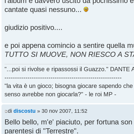
l'album è davvero uscito da pochissimo e
cantate quasi nessuno...
giudizio positivo....
e poi appena comincio a sentire quella mu
TUTTO SI MUOVE, NON RIESCO A ST
"...poi si rivolse e ripassossi il Guazzo." DANT
--------------------------------------------------------
"la vita è un gioco; bisogna giocare sapendo ch
senso avrebbe non giocarla?" - le roi MP -
di
discostu
» 30 nov 2007, 11:52
Bello bello, m'e' piaciuto, per fortuna son 
parentesi di "Terrestre".