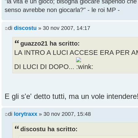
"la vita è un gioco; bisogna giocare sapendo ch
senso avrebbe non giocarla?" - le roi MP -
di
discostu
» 30 nov 2007, 14:17
guazzo21 ha scritto:
LA INTRO A LUCI ACCESE ERA PER A
DI LUCI DI DOPO...
E gli s'e' detto tutti, ma un vole intender
di
lorytraxx
» 30 nov 2007, 15:48
discostu ha scritto: