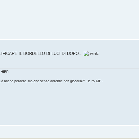
IFICARE IL BORDELLO DI LUCI DI DOPO...
IGHIERI
può anche perdere. ma che senso avrebbe non giocarla?" - le roi MP -