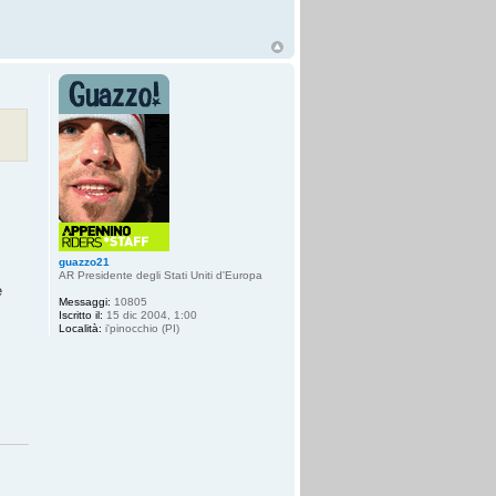
guazzo21
AR Presidente degli Stati Uniti d'Europa
è
Messaggi:
10805
Iscritto il:
15 dic 2004, 1:00
Località:
i'pinocchio (PI)