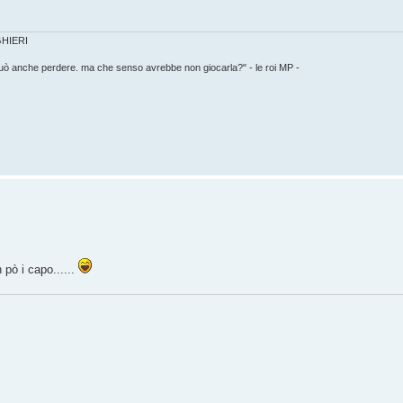
IGHIERI
può anche perdere. ma che senso avrebbe non giocarla?" - le roi MP -
pò i capo......