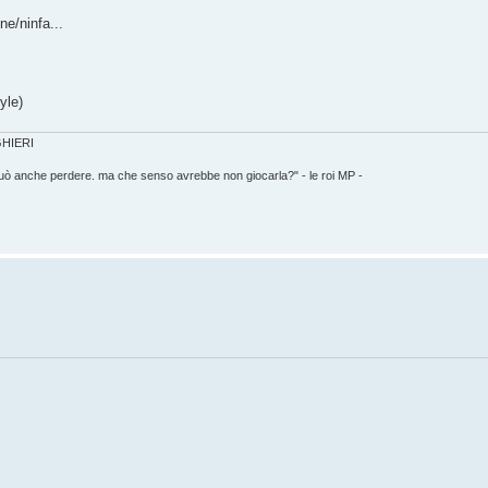
ne/ninfa...
yle)
IGHIERI
può anche perdere. ma che senso avrebbe non giocarla?" - le roi MP -