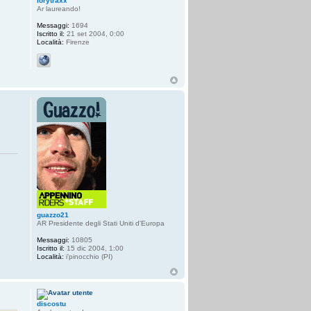
lorytraxx
Ar laureando!
Messaggi:
1694
Iscritto il:
21 set 2004, 0:00
Località:
Firenze
guazzo21
AR Presidente degli Stati Uniti d'Europa
Messaggi:
10805
Iscritto il:
15 dic 2004, 1:00
Località:
i'pinocchio (PI)
discostu