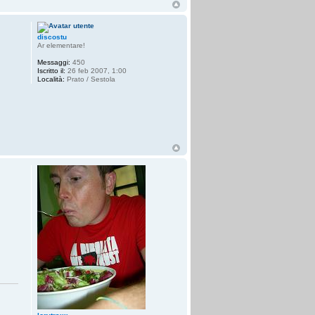
discostu
Ar elementare!
Messaggi:
450
Iscritto il:
26 feb 2007, 1:00
Località:
Prato / Sestola