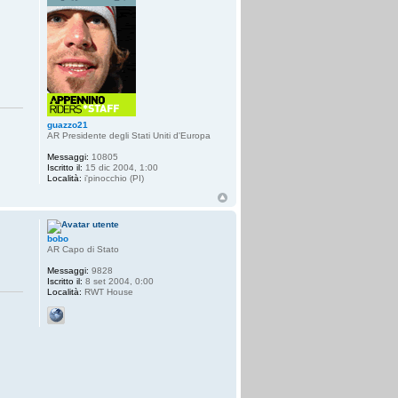
guazzo21
AR Presidente degli Stati Uniti d'Europa
Messaggi:
10805
Iscritto il:
15 dic 2004, 1:00
Località:
i'pinocchio (PI)
bobo
AR Capo di Stato
Messaggi:
9828
Iscritto il:
8 set 2004, 0:00
Località:
RWT House