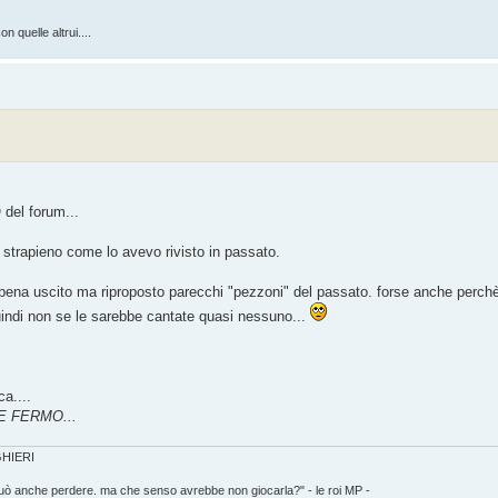
n quelle altrui....
O del forum...
 strapieno come lo avevo rivisto in passato.
pena uscito ma riproposto parecchi "pezzoni" del passato. forse anche perch
indi non se le sarebbe cantate quasi nessuno...
a....
E FERMO...
IGHIERI
può anche perdere. ma che senso avrebbe non giocarla?" - le roi MP -