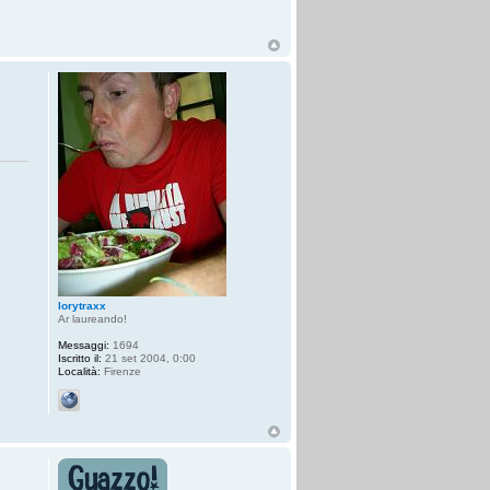
lorytraxx
Ar laureando!
Messaggi:
1694
Iscritto il:
21 set 2004, 0:00
Località:
Firenze