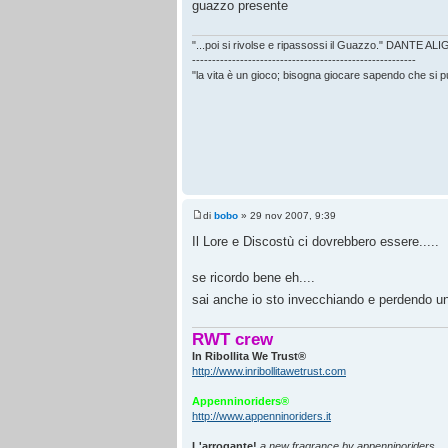
guazzo presente
"...poi si rivolse e ripassossi il Guazzo." DANTE AL
--------------------------------------------------------
"la vita è un gioco; bisogna giocare sapendo che si 
di
bobo
» 29 nov 2007, 9:39
Il Lore e Discostù ci dovrebbero essere.....
se ricordo bene eh....
sai anche io sto invecchiando e perdendo un 
RWT crew
In Ribollita We Trust®
http://www.inribollitawetrust.com
Appenninoriders®
http://www.appenninoriders.it
L'arrogante!
a new fragrance by appenninoriders