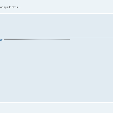
n quelle altrui....
com
*****************************************************************