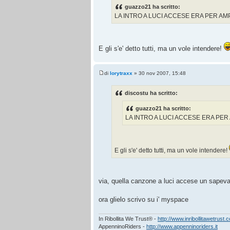
guazzo21 ha scritto:
LA INTRO A LUCI ACCESE ERA PER AMP
E gli s'e' detto tutti, ma un vole intendere!
di
lorytraxx
» 30 nov 2007, 15:48
discostu ha scritto:
guazzo21 ha scritto:
LA INTRO A LUCI ACCESE ERA PER 
E gli s'e' detto tutti, ma un vole intendere!
via, quella canzone a luci accese un sapeva 
ora glielo scrivo su i' myspace
In Ribollita We Trust® -
http://www.inribollitawetrust.
AppenninoRiders -
http://www.appenninoriders.it