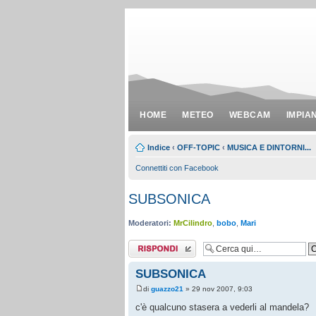
HOME
METEO
WEBCAM
IMPIA
Indice
‹
OFF-TOPIC
‹
MUSICA E DINTORNI...
Connettiti con Facebook
SUBSONICA
Moderatori:
MrCilindro
,
bobo
,
Mari
Rispondi al
messaggio
SUBSONICA
di
guazzo21
» 29 nov 2007, 9:03
c'è qualcuno stasera a vederli al mandela?