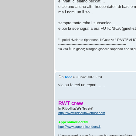
e infatti ci siamo beccati...
e c'erano anche altri frequentatori di barciom
ma i nomi un li so...
sempre tanta roba i subsonica...
e poi la scenografia era FOTONICA (ginet-st
"...poi si rivolse e ripassossi il Guazzo." DANTE AL
--------------------------------------------------------
"la vita è un gioco; bisogna giocare sapendo che si 
di
bobo
» 30 nov 2007, 9:23
via su fateci un report.......
RWT crew
In Ribollita We Trust®
http://www.inribollitawetrust.com
Appenninoriders®
http://www.appenninoriders.it
L'arrogante!
a new fragrance by appenninoriders