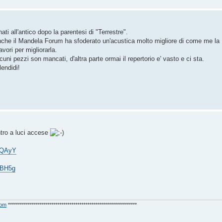
nati all'antico dopo la parentesi di "Terrestre".
anche il Mandela Forum ha sfoderato un'acustica molto migliore di come me la
vori per migliorarla.
uni pezzi son mancati, d'altra parte ormai il repertorio e' vasto e ci sta.
lendidi!
ntro a luci accese
JQAyY
KBH5g
com
*****************************************************************