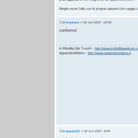
Meglio esser folle con le proprie opinioni che saggio co
di
lorytraxx
» 29 nov 2007, 18:58
confermo!
In Ribollita We Trust® -
http://www.inribollitawetrust.
AppenninoRiders -
http://www.appenninoriders.it
di
guazzo21
» 30 nov 2007, 9:06