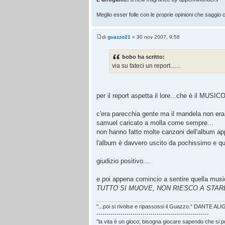
Meglio esser folle con le proprie opinioni che saggio co
di
guazzo21
» 30 nov 2007, 9:58
bobo ha scritto:
via su fateci un report.......
per il report aspetta il lore...che è il MUSIC
c'era parecchia gente ma il mandela non era
samuel caricato a molla come sempre...
non hanno fatto molte canzoni dell'album ap
l'album è davvero uscito da pochissimo e qu
giudizio positivo....
e poi appena comincio a sentire quella music
TUTTO SI MUOVE, NON RIESCO A STAR
"...poi si rivolse e ripassossi il Guazzo." DANTE AL
--------------------------------------------------------
"la vita è un gioco; bisogna giocare sapendo che si 