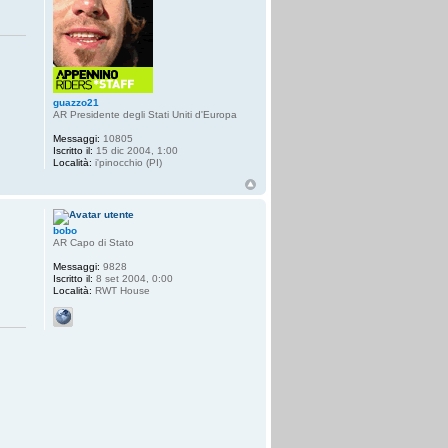
guazzo21
AR Presidente degli Stati Uniti d'Europa
Messaggi:
10805
Iscritto il:
15 dic 2004, 1:00
Località:
i'pinocchio (PI)
bobo
AR Capo di Stato
Messaggi:
9828
Iscritto il:
8 set 2004, 0:00
Località:
RWT House