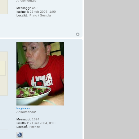
Ar elementare!
Messaggi:
450
Iscritto il:
26 feb 2007, 1:00
Località:
Prato / Sestola
lorytraxx
Ar laureando!
Messaggi:
1694
Iscritto il:
21 set 2004, 0:00
Località:
Firenze