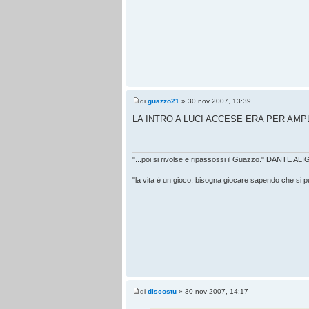
di
guazzo21
» 30 nov 2007, 13:39
LA INTRO A LUCI ACCESE ERA PER AMPL
"...poi si rivolse e ripassossi il Guazzo." DANTE AL
--------------------------------------------------------
"la vita è un gioco; bisogna giocare sapendo che si 
di
discostu
» 30 nov 2007, 14:17