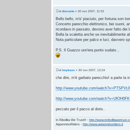
di
discostu
» 30 nov 2007, 11:52
Bello bello, m'e' piaciuto, per fortuna son tor
Concerto parecchio elettronico, bei suoni, 
ricordavo in passato, devono aver fatto dei la
Bella la scaletta anche se inevitabilmente alc
Nota particolare per palco e luci, davvero sp
P.S. Il Guazzo unn'era punto sudato...
di
lorytraxx
» 30 nov 2007, 13:24
che dire, m'è garbato parecchio! a parte la i
http://www.youtube.com/watch?v=PTSPVt
http://www.youtube.com/watch?v=UfOH0F
peccato per il pacco al doris..
In Ribollita We Trust® -
http://www.inribollitawetrust.
AppenninoRiders -
http://www.appenninoriders.it