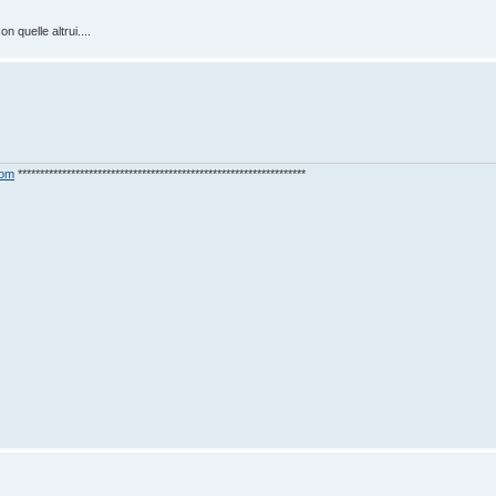
n quelle altrui....
com
*****************************************************************