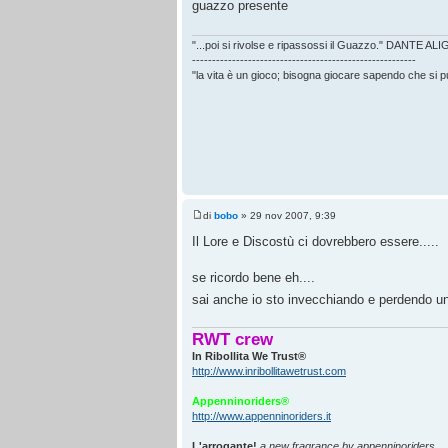
guazzo presente
"...poi si rivolse e ripassossi il Guazzo." DANTE AL
--------------------------------------------------------
"la vita è un gioco; bisogna giocare sapendo che si 
di
bobo
» 29 nov 2007, 9:39
Il Lore e Discostù ci dovrebbero essere.....
se ricordo bene eh....
sai anche io sto invecchiando e perdendo un 
RWT crew
In Ribollita We Trust®
http://www.inribollitawetrust.com
Appenninoriders®
http://www.appenninoriders.it
L'arrogante!
a new fragrance by appenninoriders