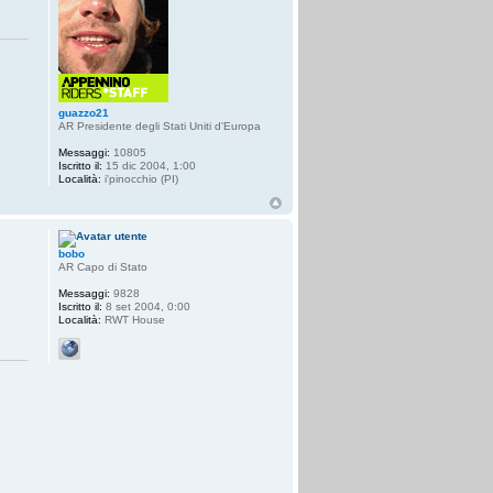
guazzo21
AR Presidente degli Stati Uniti d'Europa
Messaggi:
10805
Iscritto il:
15 dic 2004, 1:00
Località:
i'pinocchio (PI)
bobo
AR Capo di Stato
Messaggi:
9828
Iscritto il:
8 set 2004, 0:00
Località:
RWT House