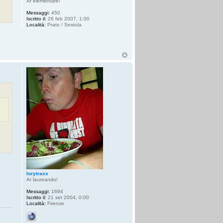
Ar elementare!
Messaggi:
450
Iscritto il:
26 feb 2007, 1:00
Località:
Prato / Sestola
lorytraxx
Ar laureando!
Messaggi:
1694
Iscritto il:
21 set 2004, 0:00
Località:
Firenze