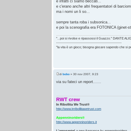
e infatti ci siamo beccati...
e c'erano anche altri frequentatori di barciom
ma i nomi un li so...
sempre tanta roba i subsonica...
e poi la scenografia era FOTONICA (ginet-st
"...poi si rivolse e ripassossi il Guazzo." DANTE AL
--------------------------------------------------------
"la vita è un gioco; bisogna giocare sapendo che si 
di
bobo
» 30 nov 2007, 9:23
via su fateci un report.......
RWT crew
In Ribollita We Trust®
http://www.inribollitawetrust.com
Appenninoriders®
http://www.appenninoriders.it
L'arrogante!
a new fragrance by appenninoriders