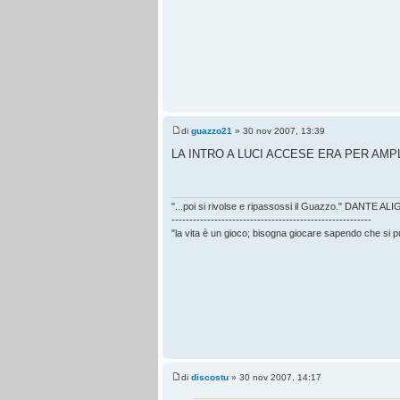
di
guazzo21
» 30 nov 2007, 13:39
LA INTRO A LUCI ACCESE ERA PER AMPL
"...poi si rivolse e ripassossi il Guazzo." DANTE AL
--------------------------------------------------------
"la vita è un gioco; bisogna giocare sapendo che si 
di
discostu
» 30 nov 2007, 14:17