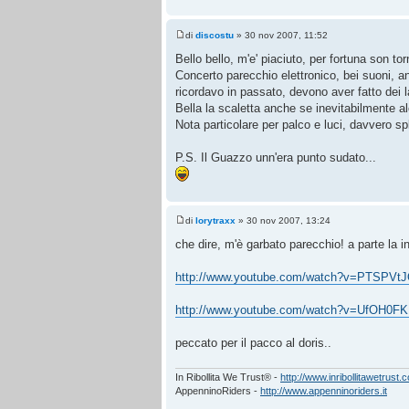
di
discostu
» 30 nov 2007, 11:52
Bello bello, m'e' piaciuto, per fortuna son tor
Concerto parecchio elettronico, bei suoni, 
ricordavo in passato, devono aver fatto dei la
Bella la scaletta anche se inevitabilmente alc
Nota particolare per palco e luci, davvero sp
P.S. Il Guazzo unn'era punto sudato...
di
lorytraxx
» 30 nov 2007, 13:24
che dire, m'è garbato parecchio! a parte la i
http://www.youtube.com/watch?v=PTSPVt
http://www.youtube.com/watch?v=UfOH0F
peccato per il pacco al doris..
In Ribollita We Trust® -
http://www.inribollitawetrust.
AppenninoRiders -
http://www.appenninoriders.it