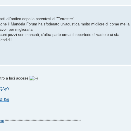
nati all'antico dopo la parentesi di "Terrestre".
anche il Mandela Forum ha sfoderato un'acustica molto migliore di come me la
vori per migliorarla.
uni pezzi son mancati, d'altra parte ormai il repertorio e' vasto e ci sta.
lendidi!
ntro a luci accese
JQAyY
KBH5g
com
*****************************************************************