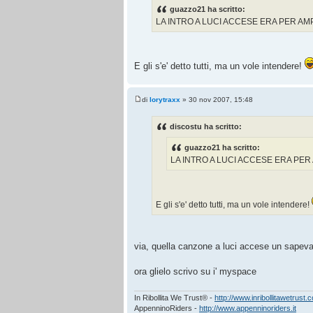
guazzo21 ha scritto:
LA INTRO A LUCI ACCESE ERA PER AMP
E gli s'e' detto tutti, ma un vole intendere!
di
lorytraxx
» 30 nov 2007, 15:48
discostu ha scritto:
guazzo21 ha scritto:
LA INTRO A LUCI ACCESE ERA PER 
E gli s'e' detto tutti, ma un vole intendere!
via, quella canzone a luci accese un sapeva 
ora glielo scrivo su i' myspace
In Ribollita We Trust® -
http://www.inribollitawetrust.
AppenninoRiders -
http://www.appenninoriders.it