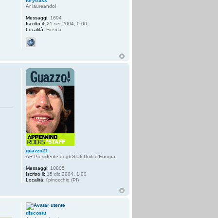
lorytraxx
Ar laureando!
Messaggi:
1694
Iscritto il:
21 set 2004, 0:00
Località:
Firenze
guazzo21
AR Presidente degli Stati Uniti d'Europa
Messaggi:
10805
Iscritto il:
15 dic 2004, 1:00
Località:
i'pinocchio (PI)
discostu