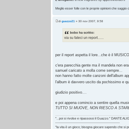
Meglio esser folle con le proprie opinioni che saggio co
di
guazzo21
» 30 nov 2007, 9:58
bobo ha scritto:
via su fateci un report.......
per il report aspetta il lore...che è il MUSIC
c'era parecchia gente ma il mandela non era
samuel caricato a molla come sempre...
non hanno fatto molte canzoni dell'album ap
l'album è davvero uscito da pochissimo e qu
giudizio positivo....
e poi appena comincio a sentire quella music
TUTTO SI MUOVE, NON RIESCO A STAR
"...poi si rivolse e ripassossi il Guazzo." DANTE AL
--------------------------------------------------------
"la vita è un gioco; bisogna giocare sapendo che si 