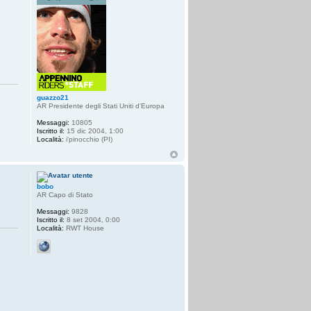
guazzo21
AR Presidente degli Stati Uniti d'Europa
Messaggi:
10805
Iscritto il:
15 dic 2004, 1:00
Località:
i'pinocchio (PI)
bobo
AR Capo di Stato
Messaggi:
9828
Iscritto il:
8 set 2004, 0:00
Località:
RWT House