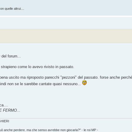
n quelle altrui....
O del forum...
 strapieno come lo avevo rivisto in passato.
pena uscito ma riproposto parecchi "pezzoni" del passato. forse anche perch
indi non se le sarebbe cantate quasi nessuno...
a....
E FERMO...
IGHIERI
può anche perdere. ma che senso avrebbe non giocarla?" - le roi MP -