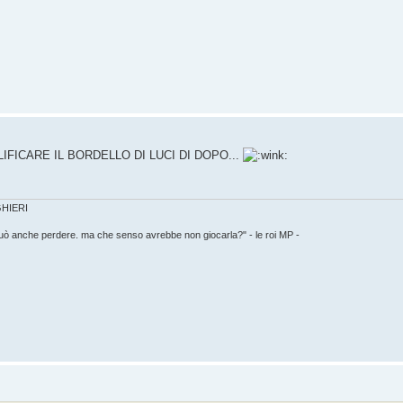
IFICARE IL BORDELLO DI LUCI DI DOPO...
IGHIERI
può anche perdere. ma che senso avrebbe non giocarla?" - le roi MP -