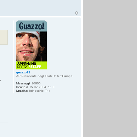
guazzo21
AR Presidente degli Stati Uniti d'Europa
è
Messaggi:
10805
Iscritto il:
15 dic 2004, 1:00
Località:
i'pinocchio (PI)