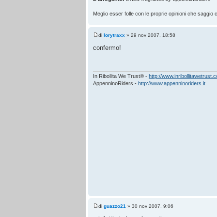
Meglio esser folle con le proprie opinioni che saggio co
di
lorytraxx
» 29 nov 2007, 18:58
confermo!
In Ribollita We Trust® -
http://www.inribollitawetrust.
AppenninoRiders -
http://www.appenninoriders.it
di
guazzo21
» 30 nov 2007, 9:06