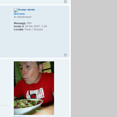
discostu
Ar elementare!
Messaggi:
450
Iscritto il:
26 feb 2007, 1:00
Località:
Prato / Sestola