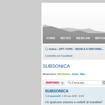
HOME
METEO
WEBCAM
IMPIA
Indice
‹
OFF-TOPIC
‹
MUSICA E DINTORNI...
Connettiti con Facebook
SUBSONICA
Moderatori:
MrCilindro
,
bobo
,
Mari
Rispondi al
messaggio
SUBSONICA
di
guazzo21
» 29 nov 2007, 9:03
c'è qualcuno stasera a vederli al mandela?