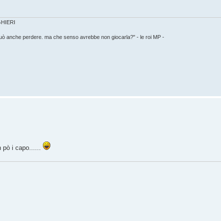
IGHIERI
può anche perdere. ma che senso avrebbe non giocarla?" - le roi MP -
pò i capo......