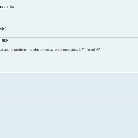
ne/ninfa...
yle)
IGHIERI
può anche perdere. ma che senso avrebbe non giocarla?" - le roi MP -