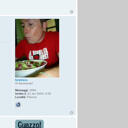
lorytraxx
Ar laureando!
Messaggi:
1694
Iscritto il:
21 set 2004, 0:00
Località:
Firenze