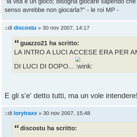
"la vita è un gioco; bisogna giocare sapendo ch
senso avrebbe non giocarla?" - le roi MP -
di
discostu
» 30 nov 2007, 14:17
guazzo21 ha scritto:
LA INTRO A LUCI ACCESE ERA PER A
DI LUCI DI DOPO...
E gli s'e' detto tutti, ma un vole intender
di
lorytraxx
» 30 nov 2007, 15:48
discostu ha scritto: