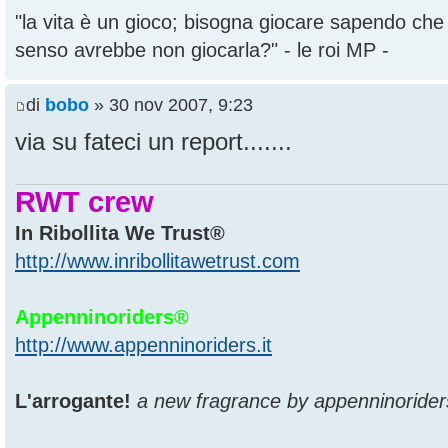
"la vita è un gioco; bisogna giocare sapendo ch
senso avrebbe non giocarla?" - le roi MP -
di
bobo
» 30 nov 2007, 9:23
via su fateci un report.......
RWT crew
In Ribollita We Trust®
http://www.inribollitawetrust.com
Appenninoriders®
http://www.appenninoriders.it
L'arrogante!
a new fragrance by appenninorider