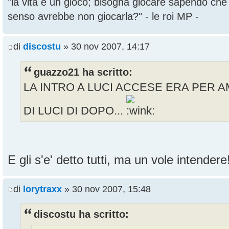
"la vita è un gioco; bisogna giocare sapendo ch
senso avrebbe non giocarla?" - le roi MP -
di
discostu
» 30 nov 2007, 14:17
guazzo21 ha scritto:
LA INTRO A LUCI ACCESE ERA PER A
DI LUCI DI DOPO...
E gli s'e' detto tutti, ma un vole intender
di
lorytraxx
» 30 nov 2007, 15:48
discostu ha scritto: