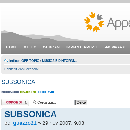
HOME
METEO
WEBCAM
IMPIANTI APERTI
SNOWPARK
Indice
‹
OFF-TOPIC
‹
MUSICA E DINTORNI...
Connettiti con Facebook
SUBSONICA
Moderatori:
MrCilindro
,
bobo
,
Mari
Rispondi al
messaggio
SUBSONICA
di
guazzo21
» 29 nov 2007, 9:03