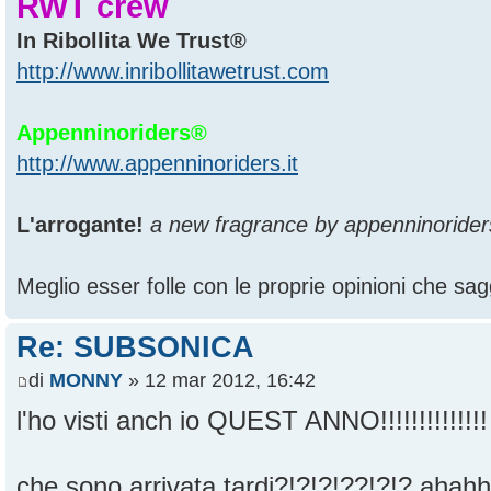
RWT crew
In Ribollita We Trust®
http://www.inribollitawetrust.com
Appenninoriders®
http://www.appenninoriders.it
L'arrogante!
a new fragrance by appenninorider
Meglio esser folle con le proprie opinioni che sagg
Re: SUBSONICA
di
MONNY
» 12 mar 2012, 16:42
l'ho visti anch io QUEST ANNO!!!!!!!!!!!!!
che sono arrivata tardi?!?!?!??!?!? aha