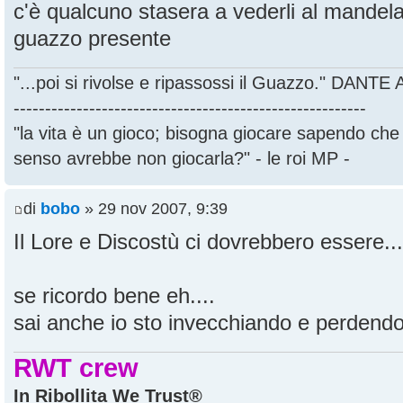
c'è qualcuno stasera a vederli al mandel
guazzo presente
"...poi si rivolse e ripassossi il Guazzo." DANT
--------------------------------------------------------
"la vita è un gioco; bisogna giocare sapendo ch
senso avrebbe non giocarla?" - le roi MP -
di
bobo
» 29 nov 2007, 9:39
Il Lore e Discostù ci dovrebbero essere...
se ricordo bene eh....
sai anche io sto invecchiando e perdendo 
RWT crew
In Ribollita We Trust®