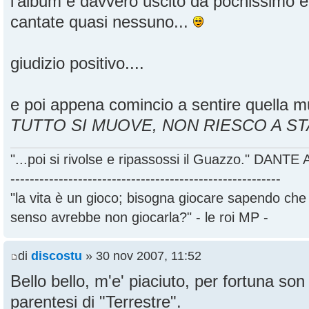
l'album è davvero uscito da pochissimo e
cantate quasi nessuno...
giudizio positivo....
e poi appena comincio a sentire quella mu
TUTTO SI MUOVE, NON RIESCO A ST
"...poi si rivolse e ripassossi il Guazzo." DANT
--------------------------------------------------------
"la vita è un gioco; bisogna giocare sapendo ch
senso avrebbe non giocarla?" - le roi MP -
di
discostu
» 30 nov 2007, 11:52
Bello bello, m'e' piaciuto, per fortuna son 
parentesi di "Terrestre".