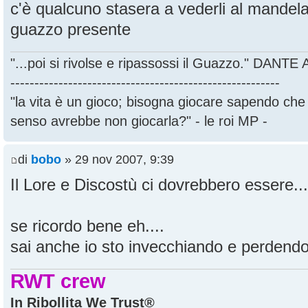
c'è qualcuno stasera a vederli al mandel
guazzo presente
"...poi si rivolse e ripassossi il Guazzo." DANT
--------------------------------------------------------
"la vita è un gioco; bisogna giocare sapendo ch
senso avrebbe non giocarla?" - le roi MP -
di
bobo
» 29 nov 2007, 9:39
Il Lore e Discostù ci dovrebbero essere...
se ricordo bene eh....
sai anche io sto invecchiando e perdendo 
RWT crew
In Ribollita We Trust®