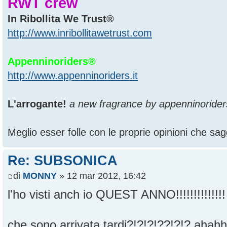
RWT crew
In Ribollita We Trust®
http://www.inribollitawetrust.com
Appenninoriders®
http://www.appenninoriders.it
L'arrogante!
a new fragrance by appenninorider
Meglio esser folle con le proprie opinioni che sagg
Re: SUBSONICA
di
MONNY
» 12 mar 2012, 16:42
l'ho visti anch io QUEST ANNO!!!!!!!!!!!!!
che sono arrivata tardi?!?!?!??!?!? aha