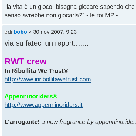
"la vita è un gioco; bisogna giocare sapendo ch
senso avrebbe non giocarla?" - le roi MP -
di
bobo
» 30 nov 2007, 9:23
via su fateci un report.......
RWT crew
In Ribollita We Trust®
http://www.inribollitawetrust.com
Appenninoriders®
http://www.appenninoriders.it
L'arrogante!
a new fragrance by appenninorider