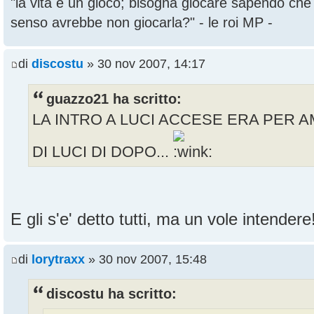
"la vita è un gioco; bisogna giocare sapendo ch
senso avrebbe non giocarla?" - le roi MP -
di
discostu
» 30 nov 2007, 14:17
guazzo21 ha scritto:
LA INTRO A LUCI ACCESE ERA PER A
DI LUCI DI DOPO...
E gli s'e' detto tutti, ma un vole intender
di
lorytraxx
» 30 nov 2007, 15:48
discostu ha scritto: