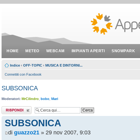
HOME
METEO
WEBCAM
IMPIANTI APERTI
SNOWPARK
Indice
‹
OFF-TOPIC
‹
MUSICA E DINTORNI...
Connettiti con Facebook
SUBSONICA
Moderatori:
MrCilindro
,
bobo
,
Mari
Rispondi al
messaggio
SUBSONICA
di
guazzo21
» 29 nov 2007, 9:03