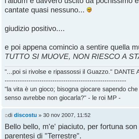
l'album è davvero uscito da pochissimo e
cantate quasi nessuno...
giudizio positivo....
e poi appena comincio a sentire quella mu
TUTTO SI MUOVE, NON RIESCO A ST
"...poi si rivolse e ripassossi il Guazzo." DANT
--------------------------------------------------------
"la vita è un gioco; bisogna giocare sapendo ch
senso avrebbe non giocarla?" - le roi MP -
di
discostu
» 30 nov 2007, 11:52
Bello bello, m'e' piaciuto, per fortuna son 
parentesi di "Terrestre".