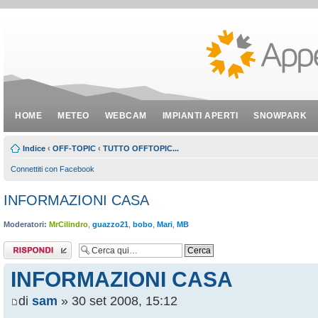
HOME
METEO
WEBCAM
IMPIANTI APERTI
SNOWPARK
Indice
‹
OFF-TOPIC
‹
TUTTO OFFTOPIC...
Connettiti con Facebook
INFORMAZIONI CASA
Moderatori:
MrCilindro
,
guazzo21
,
bobo
,
Mari
,
MB
Rispondi al
messaggio
INFORMAZIONI CASA
di
sam
» 30 set 2008, 15:12