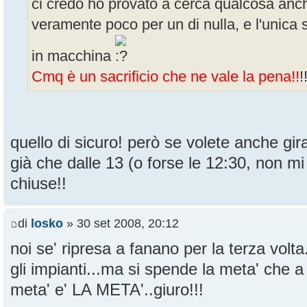
ci credo ho provato a cerca qualcosa anc
veramente poco per un di nulla, e l'unica 
in macchina
Cmq è un sacrificio che ne vale la pena!!
!
quello di sicuro! però se volete anche gir
già che dalle 13 (o forse le 12:30, non mi
chiuse!!
di
losko
» 30 set 2008, 20:12
noi se' ripresa a fanano per la terza volt
gli impianti...ma si spende la meta' che a
meta' e' LA META'..giuro!!!