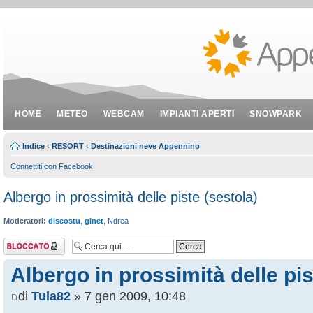
HOME
METEO
WEBCAM
IMPIANTI APERTI
SNOWPARK
Indice
‹
RESORT
‹
Destinazioni neve Appennino
Connettiti con Facebook
Albergo in prossimità delle piste (sestola)
Moderatori:
discostu
,
ginet
,
Ndrea
Argomento
bloccato
Albergo in prossimità delle pis
di
Tula82
» 7 gen 2009, 10:48