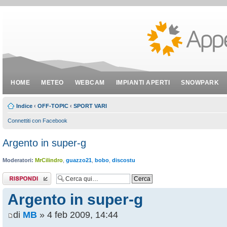
HOME
METEO
WEBCAM
IMPIANTI APERTI
SNOWPARK
Indice
‹
OFF-TOPIC
‹
SPORT VARI
Connettiti con Facebook
Argento in super-g
Moderatori:
MrCilindro
,
guazzo21
,
bobo
,
discostu
Rispondi al
messaggio
Argento in super-g
di
MB
» 4 feb 2009, 14:44