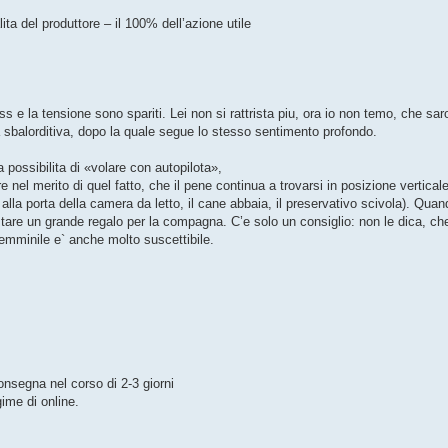
ita del produttore – il 100% dell’azione utile
ss e la tensione sono spariti. Lei non si rattrista piu, ora io non temo, che sar
 sbalorditiva, dopo la quale segue lo stesso sentimento profondo.
a possibilita di «volare con autopilota»,
e nel merito di quel fatto, che il pene continua a trovarsi in posizione verticale
o alla porta della camera da letto, il cane abbaia, il preservativo scivola). Quan
are un grande regalo per la compagna. C’e solo un consiglio: non le dica, che
femminile e` anche molto suscettibile.
onsegna nel corso di 2-3 giorni
ime di online.