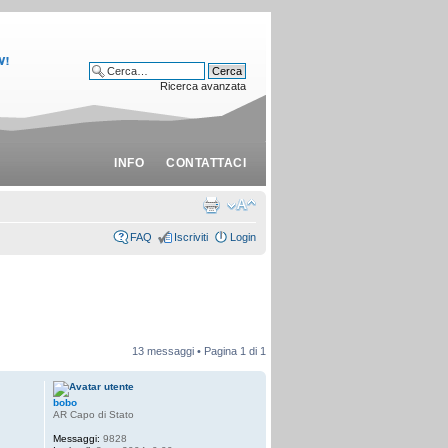
Ricerca avanzata
INFO
CONTATTACI
FAQ
Iscriviti
Login
13 messaggi • Pagina
1
di
1
bobo
AR Capo di Stato
Messaggi:
9828