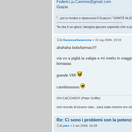
Federici.ju.Carmine@gmail.com
Grazie.
"...poi si rivolse e ripassossi il Guazzo." DANTE AL
--------------------------------------------------------
"la vita è un gioco; bisogna giocare sapendo che si 
di
GanassaGanassina
» 31 lug 2009, 15:03
ahahaha bobofarmaci!!!
via vo a piglià la valigia e mi metto in viagg
bonaaaa
grande VM!
cambioooooo
OH CACCHIO!!! (Peter Griffin)
non ricordo di essere nato...sarà stato mentre ero str
Re: Ci sono i problemi con la potenzi
di
jake
» 2 set 2009, 10:28