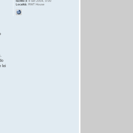
Iscritto il:
8 set 2004, 0:00
Località:
RWT House
o
,
do
 lei