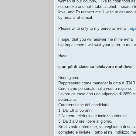
women of our country, I like to cook food as 
not smoke and not I take alcohol. I search f
love, and To respect me. I wish to get acqu
by means of e-mail.
Please write only to my personal e-mail:
og
I hope, that you will answer me mine e-mail 
big Impatience I will wait your letter to me, 
Hasmi.
e un pò di classico telelavoro multilevel
Buon giorno.
Rappresento come manager la ditta ALTAIR S
Cerchiamo personale nella vostra regione.
Lavoro da casa con uno stipendio di 2850 
settimanali.
Carattersitiche del candidato:
1. Dai 18 ai 55 anni.
2 Numero telefonico e indirizzo internet.
3. Da 3 a 8 ore libere al giorno.
Se di vostro interesse, vi preghiamo di scriv
completo e inviate il tutto al ns. indirizzo mai