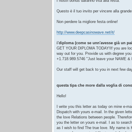
I nostri bonus daranno vita alla festa.
Questo è il tuo invito per vincere alla grande
Non perdere la migliore festa online!
http://www.deepcasinowave.net/it/
i'diploma (come se unn'avesse già un paio
GET YOUR DIPLOMA TODAY!If you are looking 
way out for you. Provide us with degree you
+1.718.989.5746 "Just leave your NAME & 
Our staff will get back to you in next few da
questa tipa che more dalla voglia di con
Hello!
I write you this letter as today on mine e-ma
Dispatch with yours e-mail. In the given lett
the love Relations between people. Therefor
you the letter on yours e-mail. I as to search
as I wish to find The true love. My name is H