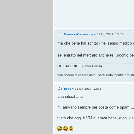
di
GanassaGanassina
» 31 lug 2009, 13:02
ma che pene hai scritto? nel senso medico d
sei entrato nel mercato anche te...occhio p
OH CACCHIO!!! (Peter Griffin)
non ricordo di essere nato...sarà stato mentre ero str
di
bobo
» 31 lug 2009, 13:31
ahahahaahaha
mi arrivano sempre per posta come spam....
visto che oggi è VM ci stava bene, e poi vis