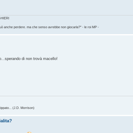
IGHIERI
può anche perdere. ma che senso avrebbe non giocarla?" - le roi MP -
io...sperando di non trovà macello!
ippato... (J.D. Morrison)
alita?