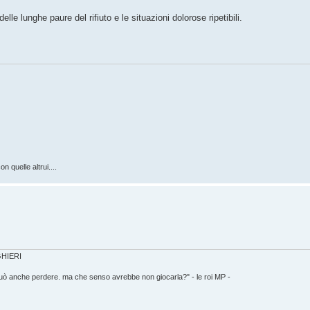
elle lunghe paure del rifiuto e le situazioni dolorose ripetibili.
n quelle altrui....
IGHIERI
può anche perdere. ma che senso avrebbe non giocarla?" - le roi MP -