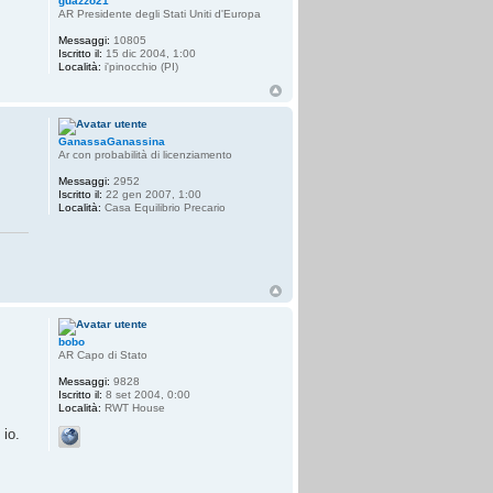
guazzo21
AR Presidente degli Stati Uniti d'Europa
Messaggi:
10805
Iscritto il:
15 dic 2004, 1:00
Località:
i'pinocchio (PI)
GanassaGanassina
Ar con probabilità di licenziamento
Messaggi:
2952
Iscritto il:
22 gen 2007, 1:00
Località:
Casa Equilibrio Precario
bobo
AR Capo di Stato
Messaggi:
9828
Iscritto il:
8 set 2004, 0:00
Località:
RWT House
 io.