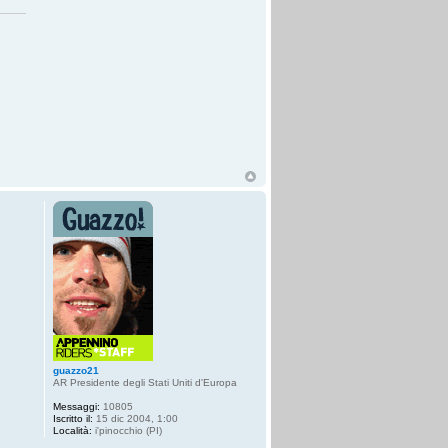
guazzo21
AR Presidente degli Stati Uniti d'Europa
Messaggi:
10805
Iscritto il:
15 dic 2004, 1:00
Località:
i'pinocchio (PI)