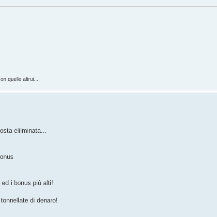
n quelle altrui....
osta elilminata...
bonus
ed i bonus più alti!
 tonnellate di denaro!