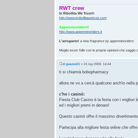
RWT crew
In Ribollita We Trust®
http://www.inribollitawetrust.com
Appenninoriders®
http://www.appenninoriders.it
L'arrogante!
a new fragrance by appenninoriders
Meglio esser folle con le proprie opinioni che saggio co
di
guazzo21
» 31 lug 2009, 14:44
ti si chiamrà bobopharmacy
allora ne vo a cercà qualcuno anch'io nella p
c'ho i casinò:
Fiesta Club Casino è la festa con i migliori 
ed i migliori premi in denaro!
Questo casinò offre il massimo divertimento 
Partecipa alla migliore festa online che offre