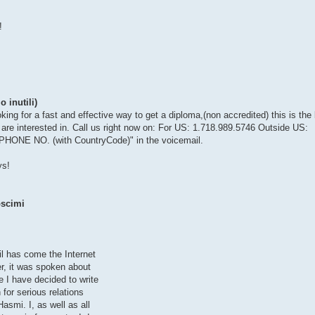
!
 inutili)
for a fast and effective way to get a diploma,(non accredited) this is the 
 are interested in. Call us right now on: For US: 1.718.989.5746 Outside US:
PHONE NO. (with CountryCode)" in the voicemail.
ys!
oscimi
il has come the Internet
er, it was spoken about
e I have decided to write
 for serious relations
asmi. I, as well as all