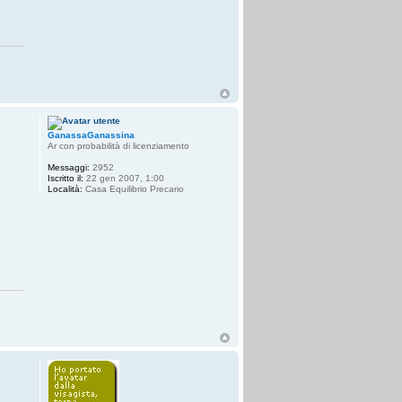
GanassaGanassina
Ar con probabilità di licenziamento
Messaggi:
2952
Iscritto il:
22 gen 2007, 1:00
Località:
Casa Equilibrio Precario