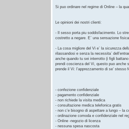
Si puo ordinare nel regime di Online – la qual
Le opinioni dei nostri clienti:
- Il sesso porta piu soddisfacimento. Lo stre
costretto a negare. E` una sensazione fisica
- La cosa migliore del Vi e` la sicurezza dell
rilassandosi e senza la necessita` dell’entrar
anche quando tu sei interrotto (i figli battan
prendi coscienza del Vi, questo puo anche st
prende il Vi: l’apprezzamento di se’ stesso 
- confezione confidenziale
- pagamento confidenziale
- non richiede la visita medica
- consultazione medica telefonica gratis
- non c’e bisogno di aspettare a lungo – la c
- ordinazione comoda e confidenziale nel reg
- Online -negozio di licenza
- nessuna spesa nascosta