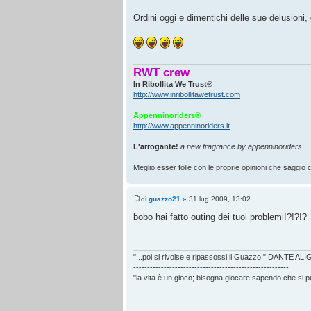
Ordini oggi e dimentichi delle sue delusioni, d
RWT crew
In Ribollita We Trust®
http://www.inribollitawetrust.com
Appenninoriders®
http://www.appenninoriders.it
L'arrogante!
a new fragrance by appenninoriders
Meglio esser folle con le proprie opinioni che saggio co
di
guazzo21
» 31 lug 2009, 13:02
bobo hai fatto outing dei tuoi problemi!?!?!?
"...poi si rivolse e ripassossi il Guazzo." DANTE AL
--------------------------------------------------------
"la vita è un gioco; bisogna giocare sapendo che si 