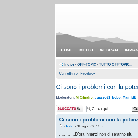
HOME
METEO
WEBCAM
IMPIA
Indice
‹
OFF-TOPIC
‹
TUTTO OFFTOPIC...
Connettiti con Facebook
Ci sono i problemi con la pote
Moderatori:
MrCilindro
,
guazzo21
,
bobo
,
Mari
,
MB
Argomento
bloccato
Ci sono i problemi con la potenz
di
bobo
» 31 lug 2009, 12:55
.............D’ora innanzi non ci saranno piu