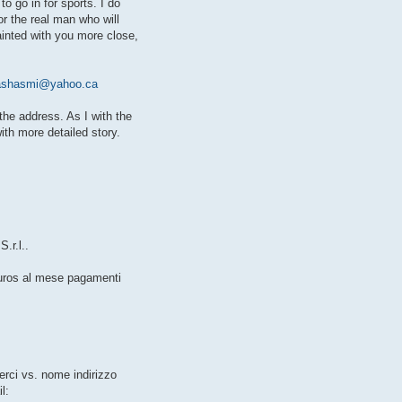
to go in for sports. I do
or the real man who will
ainted with you more close,
ashasmi@yahoo.ca
the address. As I with the
with more detailed story.
.r.l..
euros al mese pagamenti
erci vs. nome indirizzo
l: