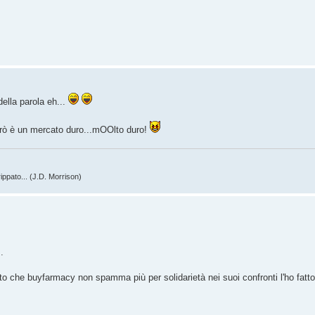
ella parola eh...
erò è un mercato duro...mOOlto duro!
ippato... (J.D. Morrison)
.
to che buyfarmacy non spamma più per solidarietà nei suoi confronti l'ho fatto