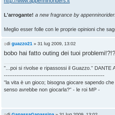
http://www.appenninoriders.it
L'arrogante!
a new fragrance by appenninorider
Meglio esser folle con le proprie opinioni che sagg
di
guazzo21
» 31 lug 2009, 13:02
bobo hai fatto outing dei tuoi problemi!?!
"...poi si rivolse e ripassossi il Guazzo." DANT
--------------------------------------------------------
"la vita è un gioco; bisogna giocare sapendo ch
senso avrebbe non giocarla?" - le roi MP -
di
GanassaGanassina
» 31 lug 2009, 13:02