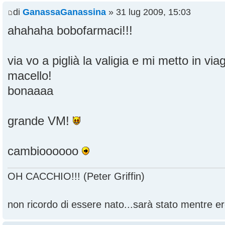
di
GanassaGanassina
» 31 lug 2009, 15:03
ahahaha bobofarmaci!!!
via vo a piglià la valigia e mi metto in vi
macello!
bonaaaa
grande VM!
cambioooooo
OH CACCHIO!!! (Peter Griffin)
non ricordo di essere nato...sarà stato mentre ero