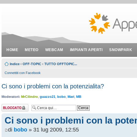
HOME
METEO
WEBCAM
IMPIANTI APERTI
SNOWPARK
Indice
‹
OFF-TOPIC
‹
TUTTO OFFTOPIC...
Connettiti con Facebook
Ci sono i problemi con la potenzialita?
Moderatori:
MrCilindro
,
guazzo21
,
bobo
,
Mari
,
MB
Argomento
bloccato
Ci sono i problemi con la poten
di
bobo
» 31 lug 2009, 12:55