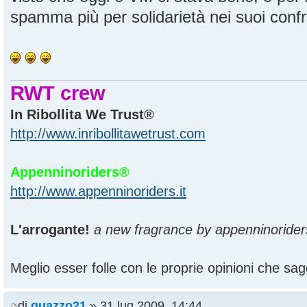
spamma più per solidarietà nei suoi confron
RWT crew
In Ribollita We Trust®
http://www.inribollitawetrust.com
Appenninoriders®
http://www.appenninoriders.it
L'arrogante!
a new fragrance by appenninorider
Meglio esser folle con le proprie opinioni che sagg
di
guazzo21
» 31 lug 2009, 14:44