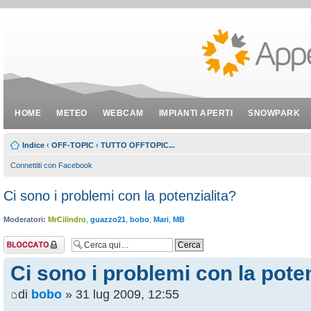
HOME
METEO
WEBCAM
IMPIANTI APERTI
SNOWPARK
Indice
‹
OFF-TOPIC
‹
TUTTO OFFTOPIC...
Connettiti con Facebook
Ci sono i problemi con la potenzialita?
Moderatori:
MrCilindro
,
guazzo21
,
bobo
,
Mari
,
MB
Argomento
bloccato
Ci sono i problemi con la poten
di
bobo
» 31 lug 2009, 12:55