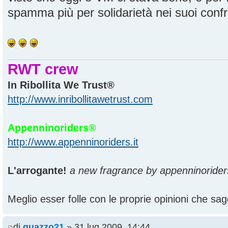
spamma più per solidarietà nei suoi confron
RWT crew
In Ribollita We Trust®
http://www.inribollitawetrust.com
Appenninoriders®
http://www.appenninoriders.it
L'arrogante!
a new fragrance by appenninorider
Meglio esser folle con le proprie opinioni che sagg
di
guazzo21
» 31 lug 2009, 14:44