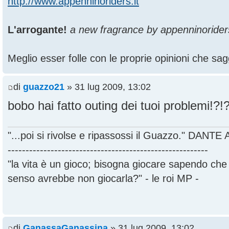
http://www.appenninoriders.it
L'arrogante!
a new fragrance by appenninorider
Meglio esser folle con le proprie opinioni che sagg
di
guazzo21
» 31 lug 2009, 13:02
bobo hai fatto outing dei tuoi problemi!?!
"...poi si rivolse e ripassossi il Guazzo." DANT
--------------------------------------------------------
"la vita è un gioco; bisogna giocare sapendo ch
senso avrebbe non giocarla?" - le roi MP -
di
GanassaGanassina
» 31 lug 2009, 13:02