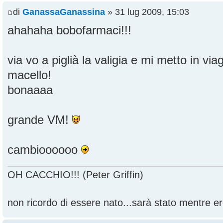
di
GanassaGanassina
» 31 lug 2009, 15:03
ahahaha bobofarmaci!!!
via vo a piglià la valigia e mi metto in vi
macello!
bonaaaa
grande VM!
cambioooooo
OH CACCHIO!!! (Peter Griffin)
non ricordo di essere nato...sarà stato mentre ero